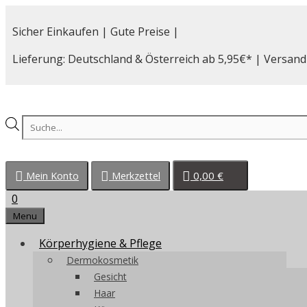
Zum
Inhalt
Sicher Einkaufen | Gute Preise |
springen
Lieferung: Deutschland & Österreich ab 5,95€* | Versand
Products
search
0,00
€
Mein Konto
Merkzettel
0
Menu
Körperhygiene & Pflege
Dermokosmetik
Gesicht
Haar