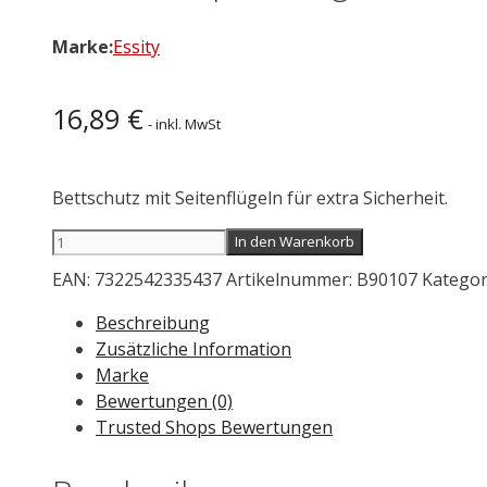
Marke:
Essity
16,89
€
- inkl. MwSt
Bettschutz mit Seitenflügeln für extra Sicherheit.
TENA
In den Warenkorb
BED
EAN:
7322542335437
Artikelnummer:
B90107
Kategor
plus
wings
Beschreibung
80
Zusätzliche Information
×
Marke
180
Bewertungen (0)
cm
Trusted Shops Bewertungen
20
St.