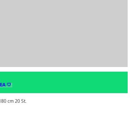
EA 🤍
!
80 cm 20 St.