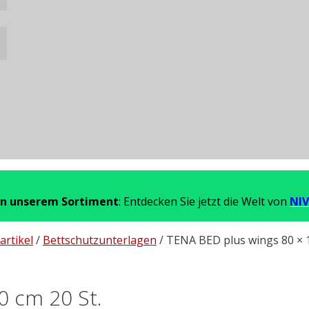
in unserem Sortiment
: Entdecken Sie jetzt die Welt von
NIV
artikel
/
Bettschutzunterlagen
/ TENA BED plus wings 80 × 1
0 cm 20 St.