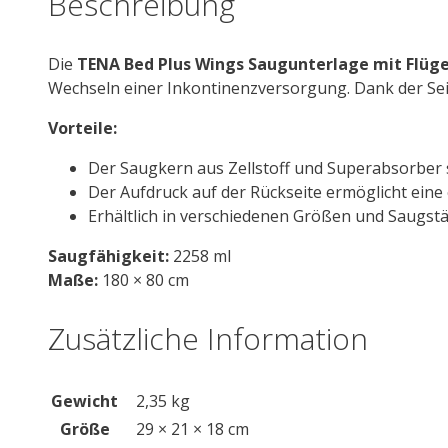
Beschreibung
Menge
Die
TENA Bed Plus Wings Saugunterlage mit Flüge
Wechseln einer Inkontinenzversorgung. Dank der Seite
Vorteile:
Der Saugkern aus Zellstoff und Superabsorber s
Der Aufdruck auf der Rückseite ermöglicht eine 
Erhältlich in verschiedenen Größen und Saugstä
Saugfähigkeit:
2258 ml
Maße:
180 × 80 cm
Zusätzliche Information
Gewicht
2,35 kg
Größe
29 × 21 × 18 cm