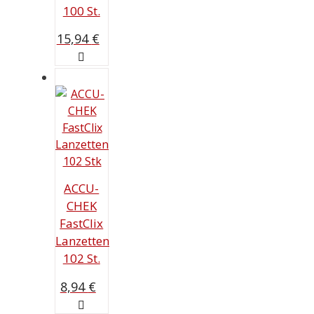
100 St.
15,94
€
ACCU-
CHEK
FastClix
Lanzetten
102 St.
8,94
€