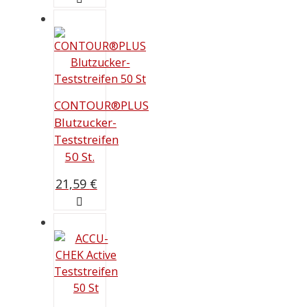
war:
ist:
18,19 €
15,39 €.
CONTOUR®PLUS
Blutzucker-
Teststreifen
50 St.
21,59
€