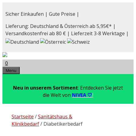
Zum
Inhalt
Sicher Einkaufen | Gute Preise |
springen
Lieferung: Deutschland & Österreich ab 5,95€* |
Versandkostenfrei ab 80 € | Lieferzeit 3-8 Werktage |
0
Menu
Neu in unserem Sortiment
: Entdecken Sie jetzt
die Welt von
NIVEA 🤍
!
Startseite
/
Sanitätshaus &
Klinikbedarf
/ Diabetikerbedarf