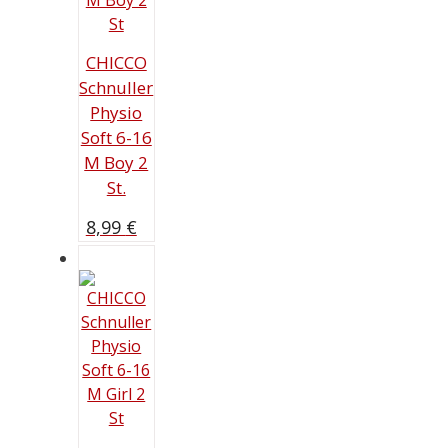
CHICCO
Schnuller
Physio
Soft 6-16
M Boy 2
St.
8,99
€