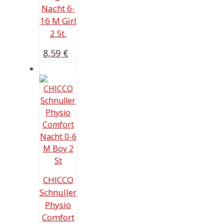
Nacht 6-
16 M Girl
2 St.
8,59
€
CHICCO
Schnuller
Physio
Comfort