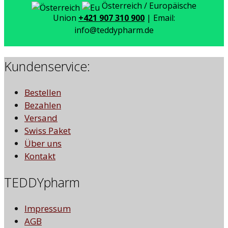
Österreich / Europäische
Union
+421 907 310 900
| Email:
info@teddypharm.de
Kundenservice:
Bestellen
Bezahlen
Versand
Swiss Paket
Über uns
Kontakt
TEDDYpharm
Impressum
AGB