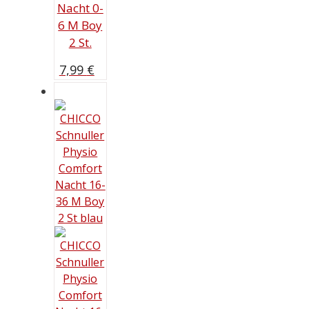
Nacht 0-
6 M Boy
2 St.
7,99
€