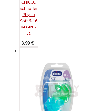
CHICCO
Schnuller
Physio
Soft 6-16
M Girl 2
St.
8,99
€