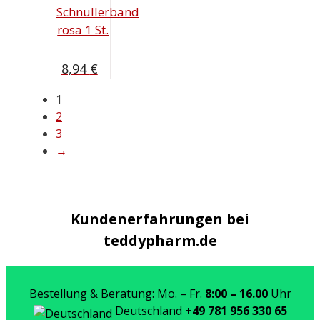
Schnullerband
rosa 1 St.
8,94
€
1
2
3
→
Kundenerfahrungen bei
teddypharm.de
Bestellung & Beratung: Mo. – Fr.
8:00 – 16.00
Uhr
Deutschland
+49 781 956 330 65