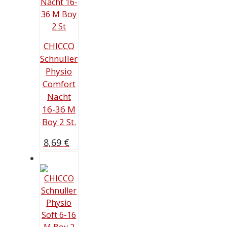
CHICCO
Schnuller
Physio
Comfort
Nacht
16-36 M
Boy 2 St.
8,69
€