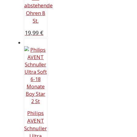
abstehende
Ohren 8
St.
19,99
€
Philips
AVENT
Schnuller
Ultra