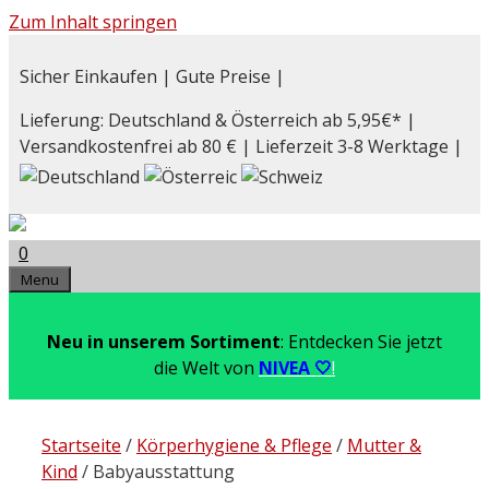
Zum Inhalt springen
Sicher Einkaufen | Gute Preise |
Lieferung: Deutschland & Österreich ab 5,95€* |
Versandkostenfrei ab 80 € | Lieferzeit 3-8 Werktage |
0
Menu
Neu in unserem Sortiment
: Entdecken Sie jetzt
die Welt von
NIVEA 🤍
!
Startseite
/
Körperhygiene & Pflege
/
Mutter &
Kind
/ Babyausstattung