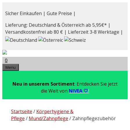
Zum
Inhalt
Sicher Einkaufen | Gute Preise |
springen
Lieferung: Deutschland & Österreich ab 5,95€* |
Versandkostenfrei ab 80 € | Lieferzeit 3-8 Werktage |
0
Menu
Neu in unserem Sortiment
: Entdecken Sie jetzt
die Welt von
NIVEA 🤍
!
Startseite
/
Körperhygiene &
Pflege
/
Mund/Zahnpflege
/ Zahnpflegezubehör