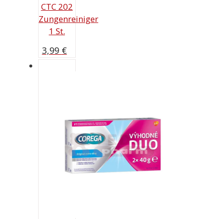
CTC 202
Zungenreiniger
1 St.
3,99
€