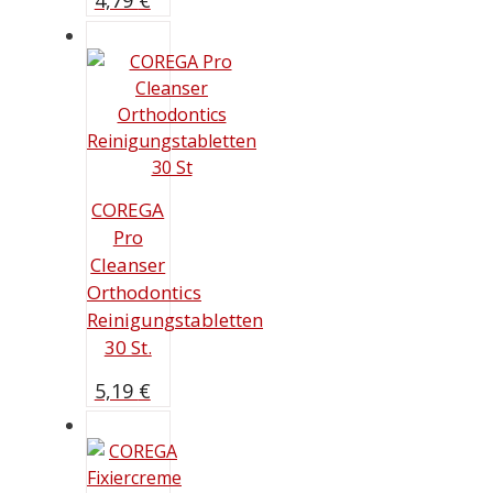
4,79
€
COREGA
Pro
Cleanser
Orthodontics
Reinigungstabletten
30 St.
5,19
€