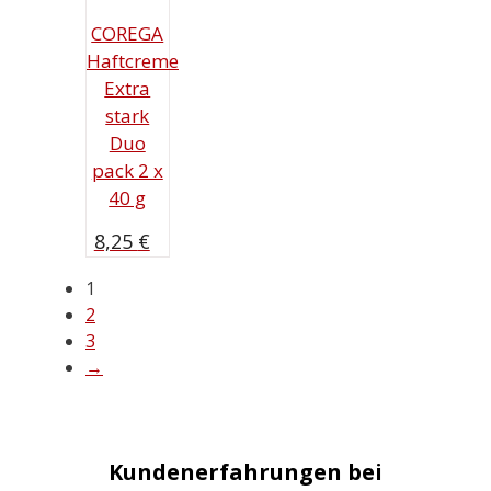
COREGA
Haftcreme
Extra
stark
Duo
pack 2 x
40 g
8,25
€
1
2
3
→
Kundenerfahrungen bei