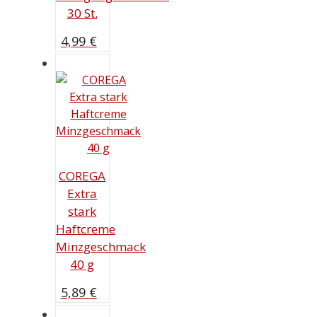
30 St.
4,99
€
COREGA
Extra
stark
Haftcreme
Minzgeschmack
40 g
5,89
€