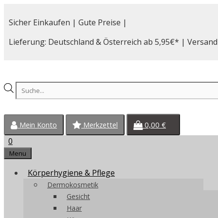
Zum
Inhalt
Sicher Einkaufen | Gute Preise |
springen
Lieferung: Deutschland & Österreich ab 5,95€* | Versand
Products
search
0,00
€
Mein Konto
Merkzettel
0
Menu
Körperhygiene & Pflege
Dermokosmetik
Gesicht
Haar