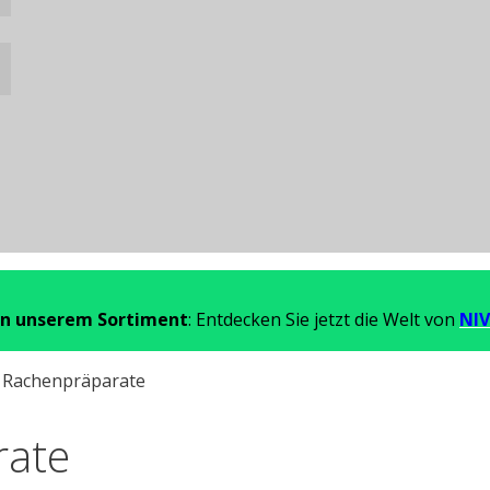
in unserem Sortiment
: Entdecken Sie jetzt die Welt von
NIV
 Rachenpräparate
rate