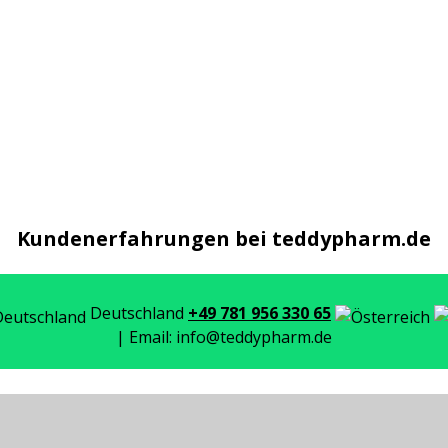
Kundenerfahrungen bei teddypharm.de
Deutschland
+49 781 956 330 65
| Email: info@teddypharm.de