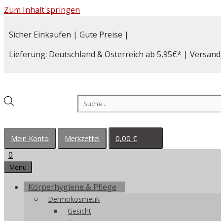
Zum Inhalt springen
Sicher Einkaufen | Gute Preise |
Lieferung: Deutschland & Österreich ab 5,95€* | Versand
Products search
0,00
€
Mein Konto
Merkzettel
0
Menu
Körperhygiene & Pflege
Dermokosmetik
Gesicht