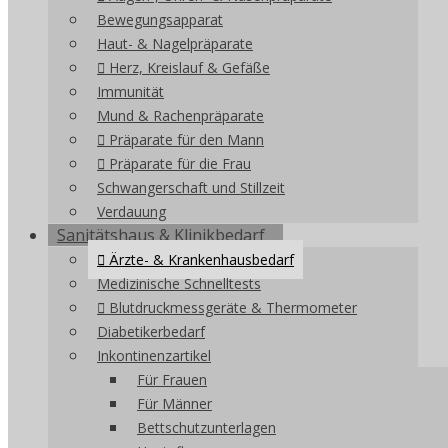
Bewegungsapparat
Haut- & Nagelpräparate
Herz, Kreislauf & Gefäße
Immunität
Mund & Rachenpräparate
Präparate für den Mann
Präparate für die Frau
Schwangerschaft und Stillzeit
Verdauung
Sanitätshaus & Klinikbedarf
Ärzte- & Krankenhausbedarf
Medizinische Schnelltests
Blutdruckmessgeräte & Thermometer
Diabetikerbedarf
Inkontinenzartikel
Für Frauen
Für Männer
Bettschutzunterlagen