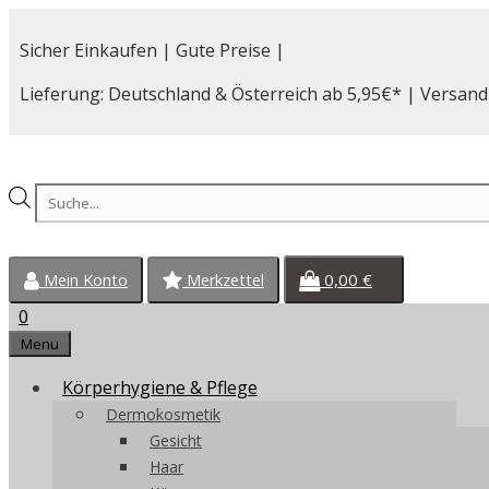
Zum
Inhalt
Sicher Einkaufen | Gute Preise |
springen
Lieferung: Deutschland & Österreich ab 5,95€* | Versand
Products
search
0,00
€
Mein Konto
Merkzettel
0
Menu
Körperhygiene & Pflege
Dermokosmetik
Gesicht
Haar