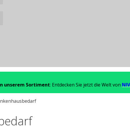
in unserem Sortiment
: Entdecken Sie jetzt die Welt von
NIV
rankenhausbedarf
bedarf