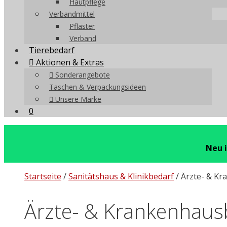
Hautpflege
Verbandmittel
Pflaster
Verband
Tierebedarf
Aktionen & Extras
Sonderangebote
Taschen & Verpackungsideen
Unsere Marke
0
Neu 
Startseite
/
Sanitätshaus & Klinikbedarf
/ Ärzte- & K
Ärzte- & Krankenhaus