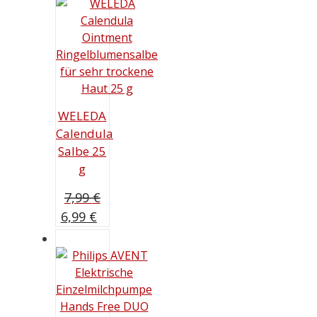
WELEDA
Calendula
Salbe 25
g
7,99
€
Ursprünglicher
Aktueller
6,99
€
Preis
Preis
war:
ist:
7,99 €
6,99 €.