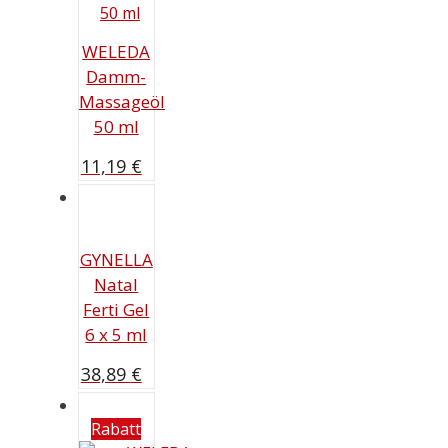
WELEDA
Damm-
Massageöl
50 ml
11,19
€
GYNELLA
Natal
Ferti Gel
6 x 5 ml
38,89
€
Rabatt