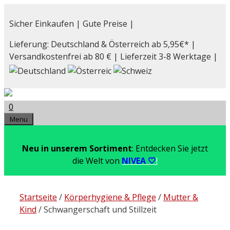
Zum
Inhalt
Sicher Einkaufen | Gute Preise |
springen
Lieferung: Deutschland & Österreich ab 5,95€* |
Versandkostenfrei ab 80 € | Lieferzeit 3-8 Werktage |
0
Menu
Neu in unserem Sortiment
: Entdecken Sie jetzt
die Welt von
NIVEA 🤍
!
Startseite
/
Körperhygiene & Pflege
/
Mutter &
Kind
/ Schwangerschaft und Stillzeit