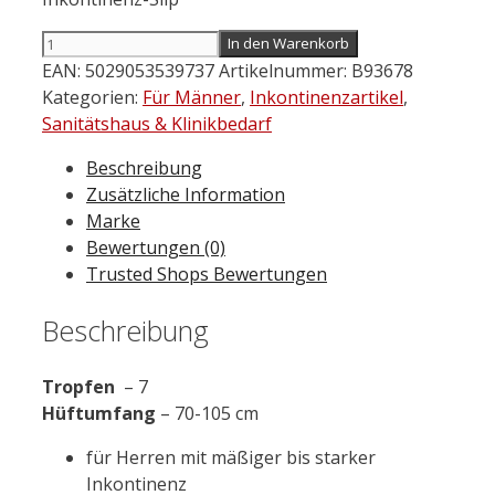
DEPEND
In den Warenkorb
Pants
EAN:
5029053539737
Artikelnummer:
B93678
Normal
Kategorien:
Für Männer
,
Inkontinenzartikel
,
für
Sanitätshaus & Klinikbedarf
Männer
Beschreibung
S/M
Zusätzliche Information
10
Marke
St.
Bewertungen (0)
Menge
Trusted Shops Bewertungen
Beschreibung
Tropfen
– 7
Hüftumfang
– 70-105 cm
für Herren mit mäßiger bis starker
Inkontinenz