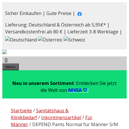
Zum
Inhalt
Sicher Einkaufen | Gute Preise |
springen
Lieferung: Deutschland & Österreich ab 5,95€* |
Versandkostenfrei ab 80 € | Lieferzeit 3-8 Werktage |
0
Menu
Neu in unserem Sortiment
: Entdecken Sie jetzt
die Welt von
NIVEA 🤍
!
Startseite
/
Sanitätshaus &
Klinikbedarf
/
Inkontinenzartikel
/
Für
Männer
/ DEPEND Pants Normal für Männer S/M