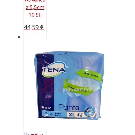
ø 5,5cm
10 St.
44,59
€