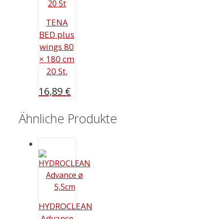
TENA
BED plus
wings 80
× 180 cm
20 St.
16,89
€
Ähnliche Produkte
HYDROCLEAN
Advance