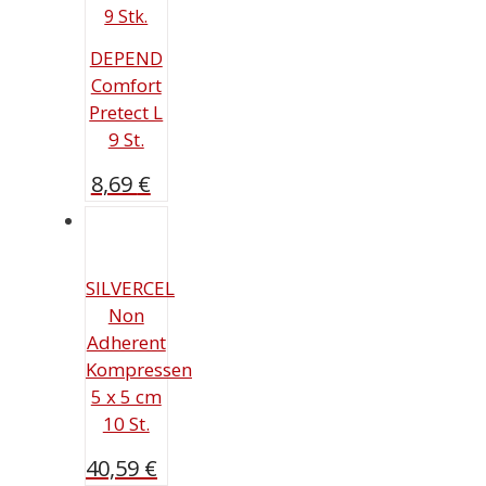
DEPEND
Comfort
Pretect L
9 St.
8,69
€
SILVERCEL
Non
Adherent
Kompressen
5 x 5 cm
10 St.
40,59
€