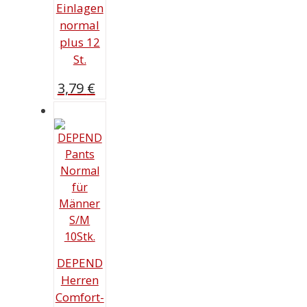
Einlagen
normal
plus 12
St.
3,79
€
DEPEND
Herren
Comfort-