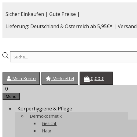
Zum
Inhalt
Sicher Einkaufen | Gute Preise |
springen
Lieferung: Deutschland & Österreich ab 5,95€* | Versand
Products
search
0,00
€
Mein Konto
Merkzettel
0
Menu
Körperhygiene & Pflege
Dermokosmetik
Gesicht
Haar