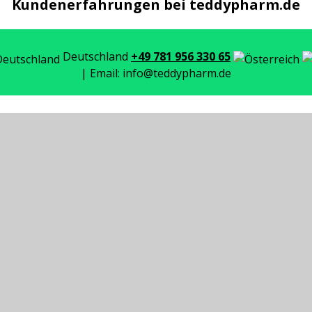
Kundenerfahrungen bei teddypharm.de
Deutschland
+49 781 956 330 65
| Email: info@teddypharm.de