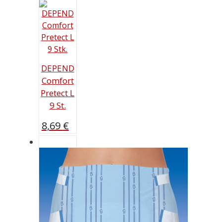
DEPEND
Comfort
Pretect L
9 St.
8,69
€