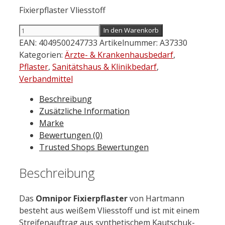
Fixierpflaster Vliesstoff
Hartmann
In den Warenkorb
OMNIPOR
EAN:
4049500247733
Artikelnummer:
A37330
Fixierpflaster
Kategorien:
Ärzte- & Krankenhausbedarf
,
Vlies
Pflaster
,
Sanitätshaus & Klinikbedarf
,
1,25
Verbandmittel
cm
Beschreibung
x
Zusätzliche Information
5
Marke
m
Bewertungen (0)
Menge
Trusted Shops Bewertungen
Beschreibung
Das
Omnipor Fixierpflaster
von Hartmann
besteht aus weißem Vliesstoff und ist mit einem
Streifenauftrag aus synthetischem Kautschuk-