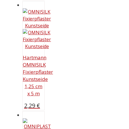
Hartmann
OMNISILK
Fixierpflaster
Kunstseide
1,25 cm
x 5 m
2,29
€