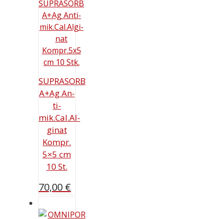
SUPRASORB
A+Ag An­
ti­
mik.Cal.Al­
gi­nat
Kompr.
5×5 cm
10 St.
70,00
€