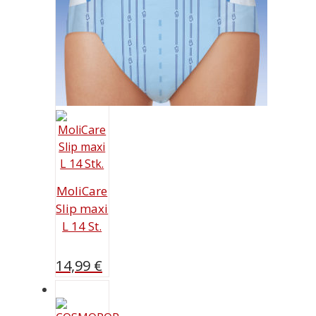
MoliCare
Slip maxi
L 14 St.
14,99
€