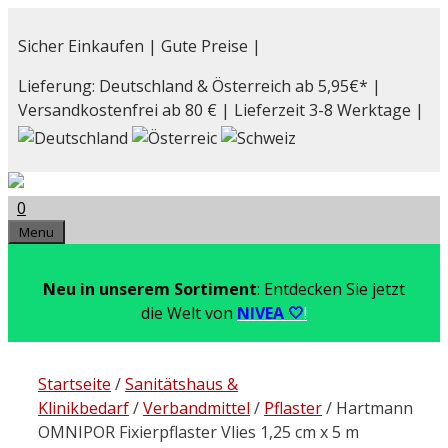
Zum
Inhalt
Sicher Einkaufen | Gute Preise |
springen
Lieferung: Deutschland & Österreich ab 5,95€* |
Versandkostenfrei ab 80 € | Lieferzeit 3-8 Werktage |
0
Menu
Neu in unserem Sortiment
: Entdecken Sie jetzt
die Welt von
NIVEA 🤍
!
Startseite
/
Sanitätshaus &
Klinikbedarf
/
Verbandmittel
/
Pflaster
/ Hartmann
OMNIPOR Fixierpflaster Vlies 1,25 cm x 5 m