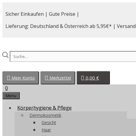
Zum
Inhalt
Sicher Einkaufen | Gute Preise |
springen
Lieferung: Deutschland & Österreich ab 5,95€* | Versand
Products
search
0,00
€
Mein Konto
Merkzettel
0
Menu
Körperhygiene & Pflege
Dermokosmetik
Gesicht
Haar