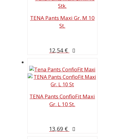
TENA Pants Maxi Gr. M 10
St.
12,54
€
TENA Pants ConfioFit Maxi
Gr. L 10 St.
13,69
€