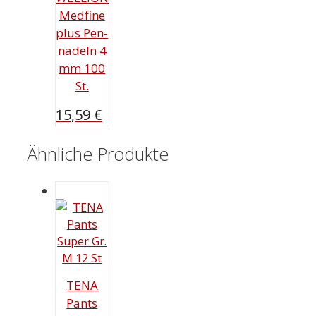
Medfine
plus Pen-
nadeln 4
mm 100
St.
15,59
€
Ähnliche Produkte
TENA
Pants