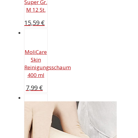
Super Gr.
M 12 St.
15,59
€
MoliCare
Skin
Reinigungsschaum
400 ml
7,99
€