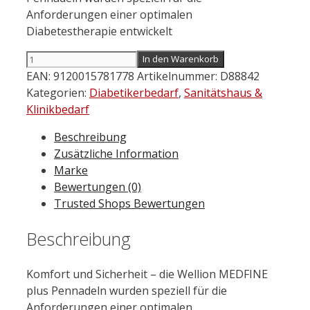
Anforderungen einer optimalen
Diabetestherapie entwickelt
WELLION
In den Warenkorb
Medfine
EAN:
9120015781778
Artikelnummer:
D88842
plus
Kategorien:
Diabetikerbedarf
,
Sanitätshaus &
Pen-
Klinikbedarf
nadeln
Beschreibung
8
Zusätzliche Information
mm
Marke
100
Bewertungen (0)
St.
Trusted Shops Bewertungen
Menge
Beschreibung
Komfort und Sicherheit – die Wellion MEDFINE
plus Pennadeln wurden speziell für die
Anforderungen einer optimalen