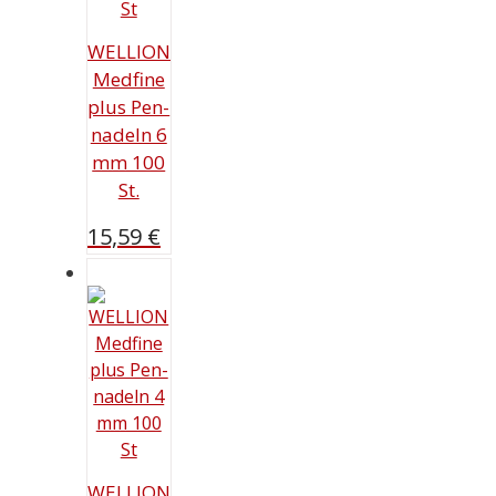
WELLION
Medfine
plus Pen-
nadeln 6
mm 100
St.
15,59
€
WELLION