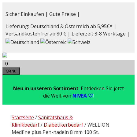
Zum
Inhalt
Sicher Einkaufen | Gute Preise |
springen
Lieferung: Deutschland & Österreich ab 5,95€* |
Versandkostenfrei ab 80 € | Lieferzeit 3-8 Werktage |
0
Menu
Neu in unserem Sortiment
: Entdecken Sie jetzt
die Welt von
NIVEA 🤍
!
Startseite
/
Sanitätshaus &
Klinikbedarf
/
Diabetikerbedarf
/ WELLION
Medfine plus Pen-nadeln 8 mm 100 St.