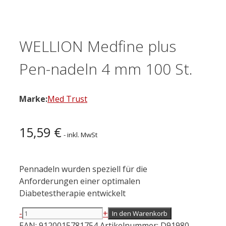
WELLION Medfine plus
Pen-nadeln 4 mm 100 St.
Marke:
Med Trust
15,59
€
- inkl. MwSt
Pennadeln wurden speziell für die
Anforderungen einer optimalen
Diabetestherapie entwickelt
-
+
In den Warenkorb
WELLION
EAN:
9120015781754
Artikelnummer:
D91980