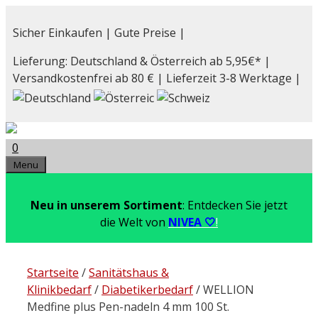
Zum
Inhalt
Sicher Einkaufen | Gute Preise |
springen
Lieferung: Deutschland & Österreich ab 5,95€* |
Versandkostenfrei ab 80 € | Lieferzeit 3-8 Werktage |
0
Menu
Neu in unserem Sortiment
: Entdecken Sie jetzt
die Welt von
NIVEA 🤍
!
Startseite
/
Sanitätshaus &
Klinikbedarf
/
Diabetikerbedarf
/ WELLION
Medfine plus Pen-nadeln 4 mm 100 St.