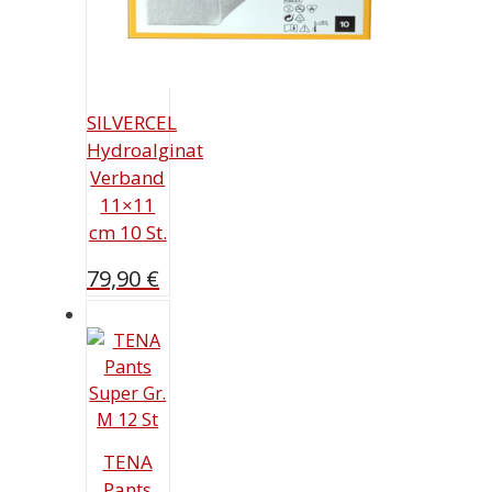
SILVERCEL
Hydroalginat
Verband
11×11
cm 10 St.
79,90
€
TENA
Pants