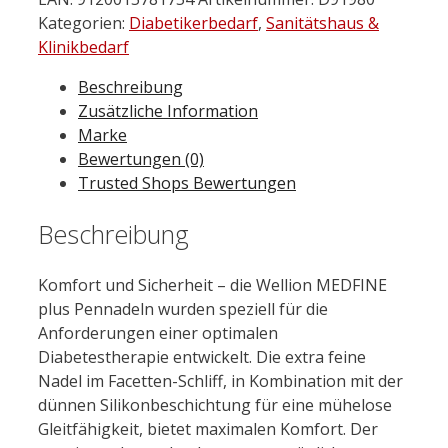
Medfine
Kategorien:
Diabetikerbedarf
,
Sanitätshaus &
plus
Klinikbedarf
Pen-
nadeln
Beschreibung
4
Zusätzliche Information
mm
Marke
100
Bewertungen (0)
St.
Trusted Shops Bewertungen
Menge
Beschreibung
Komfort und Sicherheit – die Wellion MEDFINE
plus Pennadeln wurden speziell für die
Anforderungen einer optimalen
Diabetestherapie entwickelt. Die extra feine
Nadel im Facetten-Schliff, in Kombination mit der
dünnen Silikonbeschichtung für eine mühelose
Gleitfähigkeit, bietet maximalen Komfort. Der