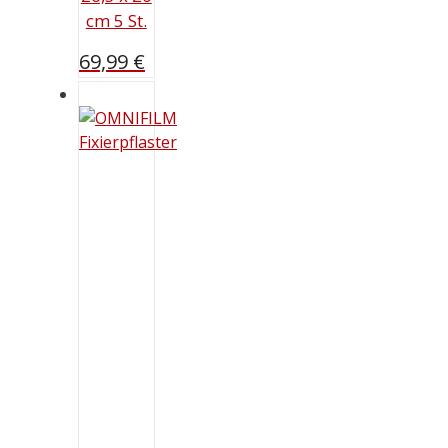
cm 5 St.
69,99
€