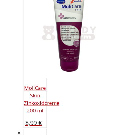
MoliCare
Skin
Zinkoxidcreme
200 ml
8,99
€