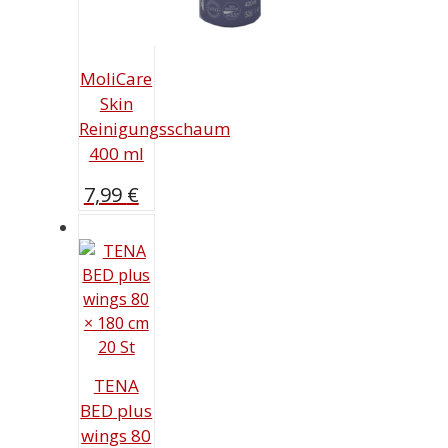
MoliCare
Skin
Reinigungsschaum
400 ml
7,99
€
TENA
BED plus
wings 80