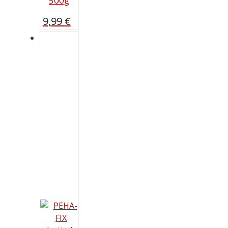
500g
9,99
€