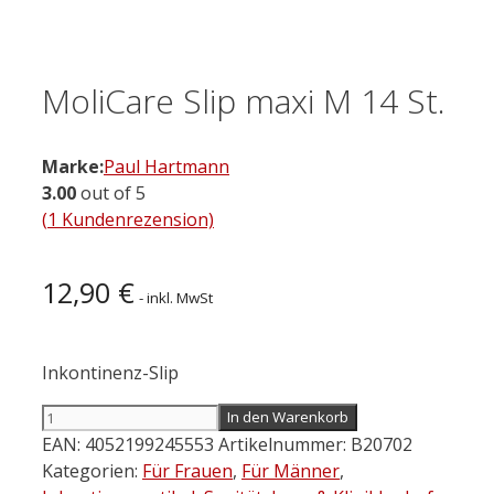
MoliCare Slip maxi M 14 St.
Marke:
Paul Hartmann
3.00
out of 5
(
1
Kundenrezension)
12,90
€
- inkl. MwSt
Inkontinenz-Slip
MoliCare
In den Warenkorb
Slip
EAN:
4052199245553
Artikelnummer:
B20702
maxi
Kategorien:
Für Frauen
,
Für Männer
,