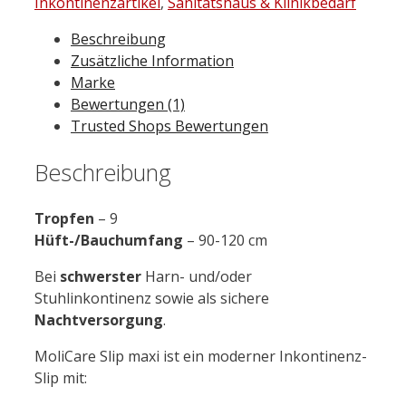
M
Inkontinenzartikel
,
Sanitätshaus & Klinikbedarf
14
Beschreibung
St.
Zusätzliche Information
Menge
Marke
Bewertungen (1)
Trusted Shops Bewertungen
Beschreibung
Tropfen
– 9
Hüft-/Bauchumfang
– 90-120 cm
Bei
schwerster
Harn- und/oder
Stuhlinkontinenz sowie als sichere
Nachtversorgung
.
MoliCare Slip maxi ist ein moderner Inkontinenz-
Slip mit: