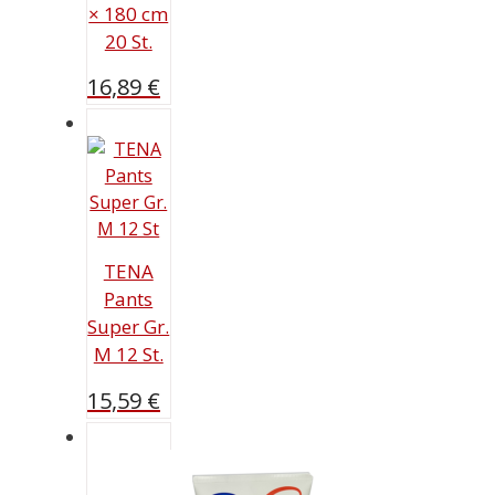
× 180 cm
20 St.
16,89
€
TENA
Pants
Super Gr.
M 12 St.
15,59
€