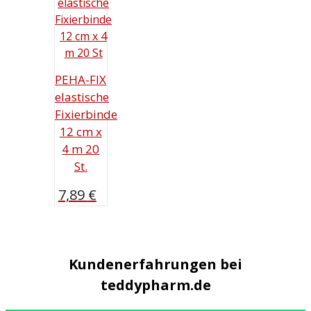
PEHA-FIX
elastische
Fixierbinde
12 cm x
4 m 20
St.
7,89
€
Kundenerfahrungen bei
teddypharm.de