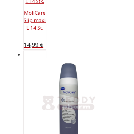
MoliCare
Slip maxi
L 14 St.
14,99
€