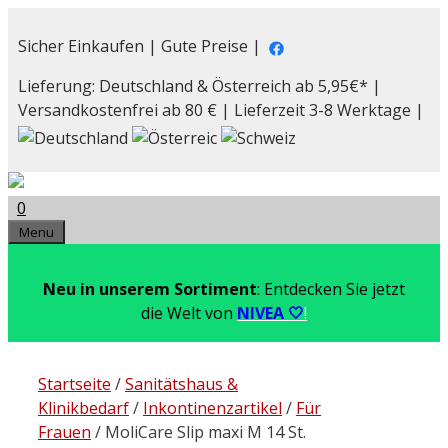
Zum
Inhalt
Sicher Einkaufen | Gute Preise |
springen
Lieferung: Deutschland & Österreich ab 5,95€* |
Versandkostenfrei ab 80 € | Lieferzeit 3-8 Werktage |
0
Menu
Neu in unserem Sortiment
: Entdecken Sie jetzt
die Welt von
NIVEA 🤍
!
Startseite
/
Sanitätshaus &
Klinikbedarf
/
Inkontinenzartikel
/
Für
Frauen
/ MoliCare Slip maxi M 14 St.