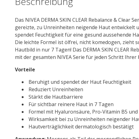
Beschreibung
Das
NIVEA
DERMA
SKIN
CLEAR Re
balance
& Clear Se
gereizte, zu Unreinheiten neigende Haut entwickelt u
spendet Feuchtigkeit für eine ge
sun
d aussehende Hau
Die leichte Formel ist ölfrei, nicht komedogen, zieht 
Hautbild in nur 7 Tagen! Das DERMA
SKIN
CLEAR Re
b
mit der gesamten
NIVEA
Serie für jeden Schritt Ihre
Vorteile
Beruhigt und spendet der Haut Feuchtigkeit
Reduziert Unreinheiten
Stärkt die Hautbarriere
Für sichtbar reinere Haut in 7 Tagen
Formel mit
Hyaluron
säure, Pro-
Vitamin
B5 und 
Wirksamkeit bei zu Unreinheiten neigender Haut
Hautverträglichkeit dermatologisch bestätigt
Anwendung
: Morgens als Teil der morgendlichen Ro