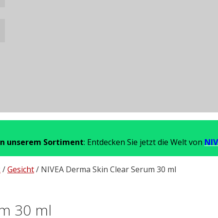
in unserem Sortiment
: Entdecken Sie jetzt die Welt von
NIV
k
/
Gesicht
/ NIVEA Derma Skin Clear Serum 30 ml
um 30 ml