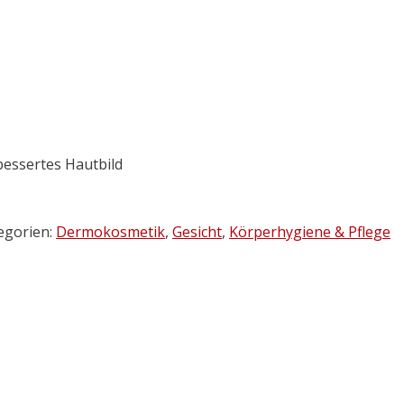
bessertes Hautbild
egorien:
Dermokosmetik
,
Gesicht
,
Körperhygiene & Pflege