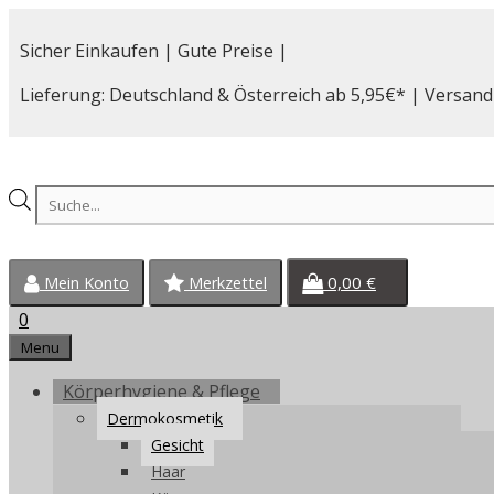
Zum
Inhalt
Sicher Einkaufen | Gute Preise |
springen
Lieferung: Deutschland & Österreich ab 5,95€* | Versand
Products
search
0,00
€
Mein Konto
Merkzettel
0
Menu
Körperhygiene & Pflege
Dermokosmetik
Gesicht
Haar