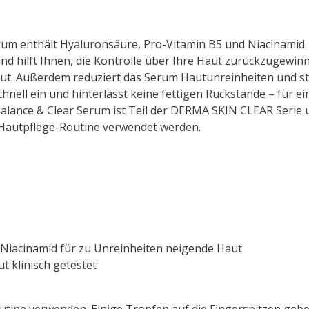
rum enthält
Hyaluron
säure, Pro-
Vitamin
B5 und Niacinamid. 
nd hilft Ihnen, die Kontrolle über Ihre Haut zurückzugewin
t. Außerdem reduziert das Serum Hautunreinheiten und stä
schnell ein und hinterlässt keine fettigen Rückstände – für e
alance
& Clear Serum ist Teil der DERMA
SKIN
CLEAR Serie
r Hautpflege-Routine verwendet werden.
Niacinamid für zu Unreinheiten neigende Haut
 klinisch getestet
utine verwenden. Einige Tropfen auf die Fingerspitzen geb