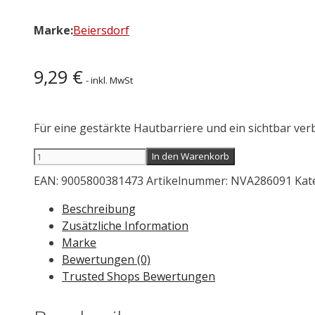
Marke:
Beiersdorf
9,29
€
- inkl. MwSt
Für eine gestärkte Hautbarriere und ein sichtbar ver
NIVEA
In den Warenkorb
Derma
EAN:
9005800381473
Artikelnummer:
NVA286091
Kat
Skin
Clear
Beschreibung
Serum
Zusätzliche Information
30
Marke
ml
Bewertungen (0)
Menge
Trusted Shops Bewertungen