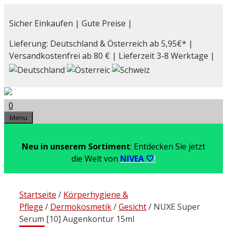
Zum
Inhalt
Sicher Einkaufen | Gute Preise |
springen
Lieferung: Deutschland & Österreich ab 5,95€* |
Versandkostenfrei ab 80 € | Lieferzeit 3-8 Werktage |
0
Menu
Neu in unserem Sortiment
: Entdecken Sie jetzt
die Welt von
NIVEA 🤍
!
Startseite
/
Körperhygiene &
Pflege
/
Dermokosmetik
/
Gesicht
/ NUXE Super
Serum [10] Augenkontur 15ml