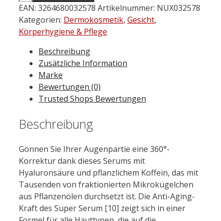
Super
EAN:
3264680032578
Artikelnummer:
NUX032578
Serum
Kategorien:
Dermokosmetik
,
Gesicht
,
[10]
Körperhygiene & Pflege
Augenkontur
Beschreibung
15ml
Zusätzliche Information
Menge
Marke
Bewertungen (0)
Trusted Shops Bewertungen
Beschreibung
Gönnen Sie Ihrer Augenpartie eine 360°-
Korrektur dank dieses Serums mit
Hyaluronsäure und pflanzlichem Koffein, das mit
Tausenden von fraktionierten Mikrokügelchen
aus Pflanzenölen durchsetzt ist. Die Anti-Aging-
Kraft des Super Serum [10] zeigt sich in einer
Formel für alle Hauttypen, die auf die