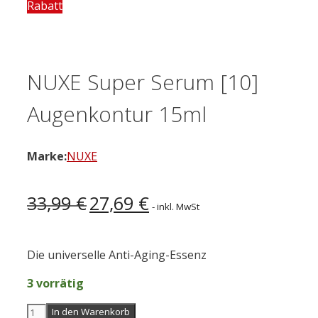
Rabatt
NUXE Super Serum [10]
Augenkontur 15ml
Marke:
NUXE
Ursprünglicher
Aktueller
33,99
€
27,69
€
- inkl. MwSt
Preis
Preis
war:
ist:
33,99 €
27,69 €.
Die universelle Anti-Aging-Essenz
3 vorrätig
NUXE
In den Warenkorb