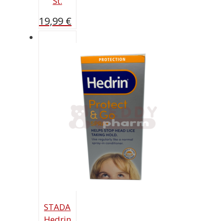
St.
19,99
€
STADA
Hedrin