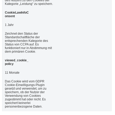
des Nutzers zu den Cookies der
Kategorie „Leistung“ zu speichern.
CookieLawInfoC
onsent
1 Jahr
Zeichnet den Status der
Standardschaltfläche der
entsprechenden Kategorie des
Status von CCPA auf. Es
funktioniert nur in Abstimmung mit
dem primären Cookie.
viewed_cookie_
policy
11 Monate
Das Cookie wird vom GDPR
Cookie-Einwilligungs-Plugin
gesetzt und verwendet, um zu
speichern, ob der Nutzer der
Verwendung von Cookies
zugestimmt hat oder nicht. Es
speichert keinerlei
personenbezogene Daten.