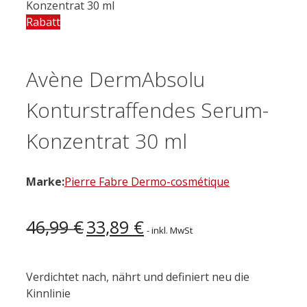
Konzentrat 30 ml
Rabatt
Avène DermAbsolu
Konturstraffendes Serum-
Konzentrat 30 ml
Marke:
Pierre Fabre Dermo-cosmétique
Ursprünglicher
Aktueller
46,99
€
33,89
€
- inkl. MwSt
Preis
Preis
war:
ist:
46,99 €
33,89 €.
Verdichtet nach, nährt und definiert neu die
Kinnlinie