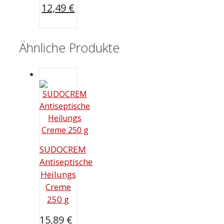
Ursprünglicher
12,49
€
Preis
Aktueller
war:
Preis
13,89 €
Ähnliche Produkte
ist:
12,49 €.
SUDOCREM
Antiseptische
Heilungs
Creme
250 g
15,89
€