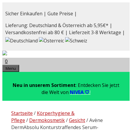
Zum
Inhalt
Sicher Einkaufen | Gute Preise |
springen
Lieferung: Deutschland & Österreich ab 5,95€* |
Versandkostenfrei ab 80 € | Lieferzeit 3-8 Werktage |
0
Menu
Neu in unserem Sortiment
: Entdecken Sie jetzt
die Welt von
NIVEA 🤍
!
Startseite
/
Körperhygiene &
Pflege
/
Dermokosmetik
/
Gesicht
/ Avène
DermAbsolu Konturstraffendes Serum-