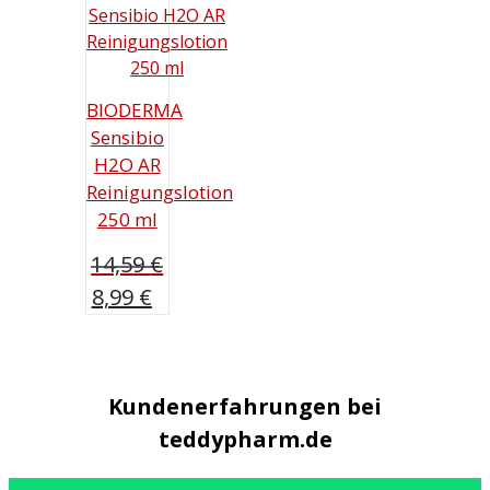
BIODERMA
Sensibio
H2O AR
Reinigungslotion
250 ml
14,59
€
Ursprünglicher
Aktueller
8,99
€
Preis
Preis
war:
ist:
14,59 €
8,99 €.
Kundenerfahrungen bei
teddypharm.de