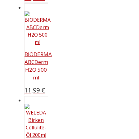
BIODERMA
ABCDerm
H2O 500
ml
11,99
€