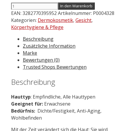
Avène
In den Warenkorb
DermAbsolu
EAN:
3282770395952
Artikelnummer:
P0004328
Konturstraffendes
Kategorien:
Dermokosmetik
,
Gesicht
,
Serum-
Körperhygiene & Pflege
Konzentrat
Beschreibung
30
Zusätzliche Information
ml
Marke
Menge
Bewertungen (0)
Trusted Shops Bewertungen
Beschreibung
Hauttyp
: Empfindliche, Alle Hauttypen
Geeignet für:
Erwachsene
Bedürfnis:
Dichte/Festigkeit, Anti-Aging,
Wohlbefinden
Mit der Zeit verändert sich die Haut: Sie wird