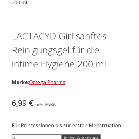
200 ml
LACTACYD Girl sanftes
Reinigungsgel für die
intime Hygiene 200 ml
Marke:
Omega Pharma
6,99
€
- inkl. MwSt
Für Prinzessinnen bis zur ersten Menstruation
LACTACYD
In den Warenkorb