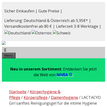
Zum
Inhalt
Sicher Einkaufen | Gute Preise |
springen
Lieferung: Deutschland & Österreich ab 5,95€* |
Versandkostenfrei ab 80 € | Lieferzeit 3-8 Werktage |
0
Menu
Neu in unserem Sortiment
: Entdecken Sie jetzt
die Welt von
NIVEA 🤍
!
Startseite
/
Körperhygiene &
Pflege
/
Körperpflege
/
Damenhygiene
/ LACTACYD
Girl sanftes Reinigungsgel für die intime Hygiene