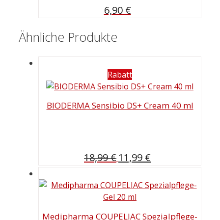
6,90
€
Ähnliche Produkte
Rabatt
BIODERMA Sensibio DS+ Cream 40 ml
Ursprünglicher
Aktueller
18,99
€
11,99
€
Preis
Preis
war:
ist:
18,99 €
11,99 €.
Medipharma COUPELIAC Spezialpflege-