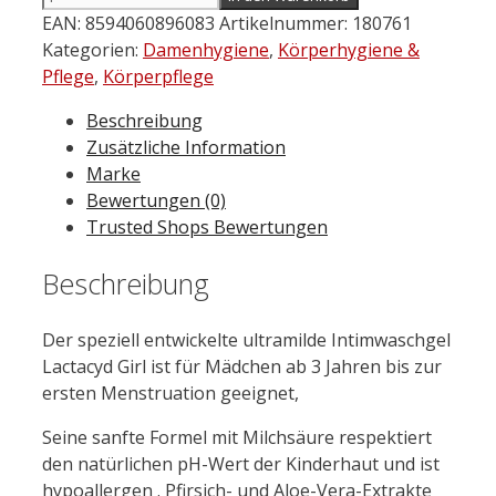
Girl
EAN:
8594060896083
Artikelnummer:
180761
sanftes
Kategorien:
Damenhygiene
,
Körperhygiene &
Reinigungsgel
Pflege
,
Körperpflege
für
Beschreibung
die
Zusätzliche Information
intime
Marke
Hygiene
Bewertungen (0)
200
Trusted Shops Bewertungen
ml
Menge
Beschreibung
Der speziell entwickelte ultramilde Intimwaschgel
Lactacyd Girl ist für Mädchen ab 3 Jahren bis zur
ersten Menstruation geeignet,
Seine sanfte Formel mit Milchsäure respektiert
den natürlichen pH-Wert der Kinderhaut und ist
hypoallergen . Pfirsich- und Aloe-Vera-Extrakte