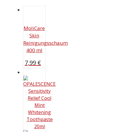
MoliCare
Skin
Reinigungsschaum
400 ml
7,99
€