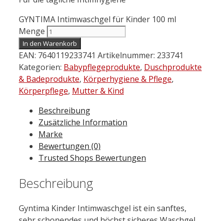
GYNTIMA Intimwaschgel für Kinder 100 ml
Menge
In den Warenkorb
EAN:
7640119233741
Artikelnummer:
233741
Kategorien:
Babypflegeprodukte
,
Duschprodukte
& Badeprodukte
,
Körperhygiene & Pflege
,
Körperpflege
,
Mutter & Kind
Beschreibung
Zusätzliche Information
Marke
Bewertungen (0)
Trusted Shops Bewertungen
Beschreibung
Gyntima Kinder Intimwaschgel ist ein sanftes,
sehr schonendes und höchst sicheres Waschgel,