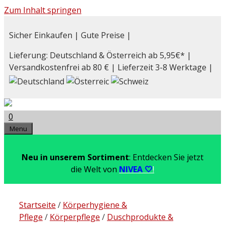
Zum Inhalt springen
Sicher Einkaufen | Gute Preise |
Lieferung: Deutschland & Österreich ab 5,95€* |
Versandkostenfrei ab 80 € | Lieferzeit 3-8 Werktage |
0
Menu
Neu in unserem Sortiment
: Entdecken Sie jetzt
die Welt von
NIVEA 🤍
!
Startseite
/
Körperhygiene &
Pflege
/
Körperpflege
/
Duschprodukte &