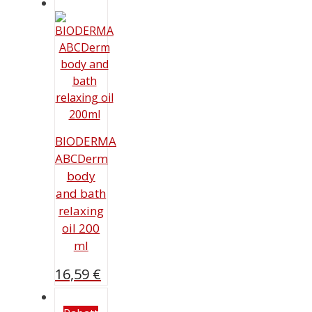
BIODERMA
ABCDerm
body
and bath
relaxing
oil 200
ml
16,59
€