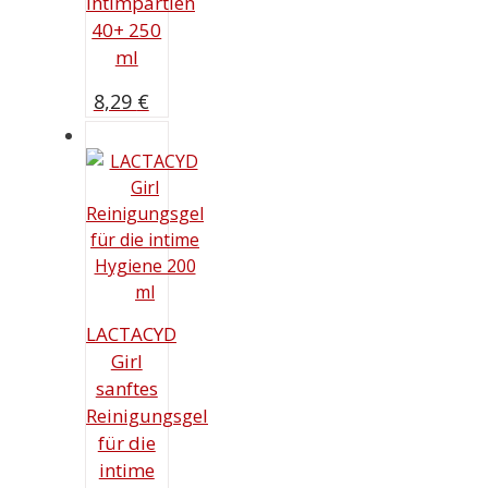
Intimpartien
40+ 250
ml
8,29
€
LACTACYD
Girl
sanftes
Reinigungsgel
für die
intime