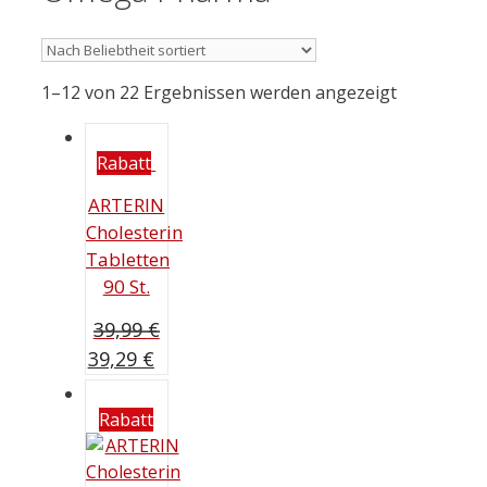
1–12 von 22 Ergebnissen werden angezeigt
Rabatt
ARTERIN
Cholesterin
Tabletten
90 St.
39,99
€
Ursprünglicher
Aktueller
39,29
€
Preis
Preis
war:
ist:
Rabatt
39,99 €
39,29 €.