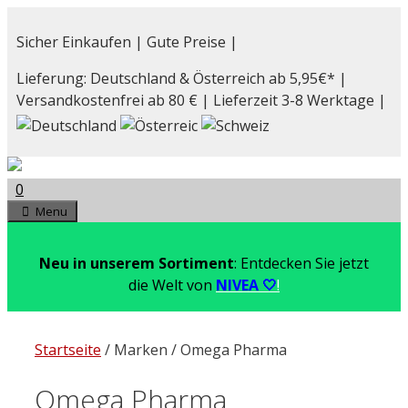
Zum
Inhalt
Sicher Einkaufen | Gute Preise |
springen
Lieferung: Deutschland & Österreich ab 5,95€* |
Versandkostenfrei ab 80 € | Lieferzeit 3-8 Werktage |
0
Menu
Neu in unserem Sortiment
: Entdecken Sie jetzt
die Welt von
NIVEA 🤍
!
Startseite
/ Marken / Omega Pharma
Omega Pharma