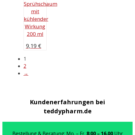
Sprühschaum
mit
kühlender
Wirkung
200 ml
9,19
€
1
2
→
Kundenerfahrungen bei
teddypharm.de
Bestellung & Beratung: Mo. – Fr.
8:00 – 16.00
Uhr