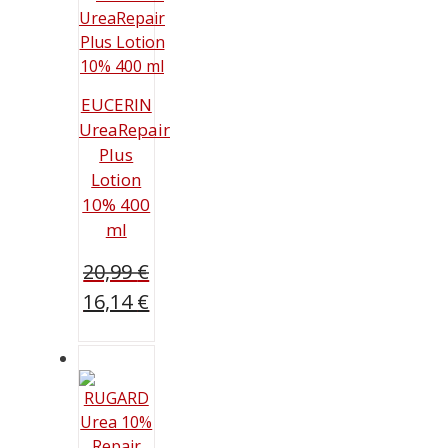
EUCERIN
UreaRepair
Plus
Lotion
10% 400
ml
20,99
€
Ursprünglicher
16,14
€
Preis
Aktueller
war:
Preis
20,99 €
ist:
16,14 €.