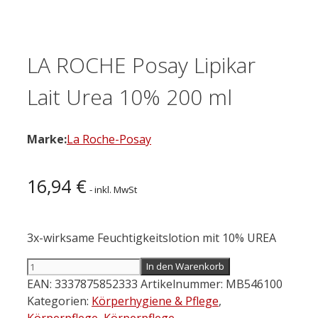
LA ROCHE Posay Lipikar
Lait Urea 10% 200 ml
Marke:
La Roche-Posay
16,94
€
- inkl. MwSt
3x-wirksame Feuchtigkeitslotion mit 10% UREA
LA
In den Warenkorb
ROCHE
EAN:
3337875852333
Artikelnummer:
MB546100
Posay
Kategorien:
Körperhygiene & Pflege
,
Lipikar
Körperpflege
,
Körperpflege