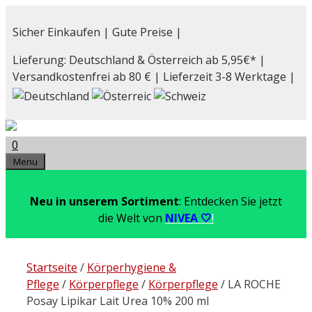
Zum
Inhalt
Sicher Einkaufen | Gute Preise |
springen
Lieferung: Deutschland & Österreich ab 5,95€* |
Versandkostenfrei ab 80 € | Lieferzeit 3-8 Werktage |
0
Menu
Neu in unserem Sortiment
: Entdecken Sie jetzt
die Welt von
NIVEA 🤍
!
Startseite
/
Körperhygiene &
Pflege
/
Körperpflege
/
Körperpflege
/ LA ROCHE
Posay Lipikar Lait Urea 10% 200 ml