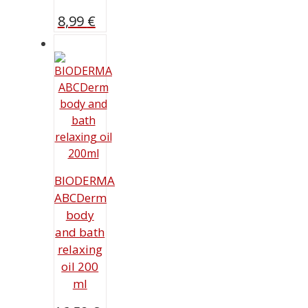
8,99
€
BIODERMA
ABCDerm
body
and bath
relaxing
oil 200
ml