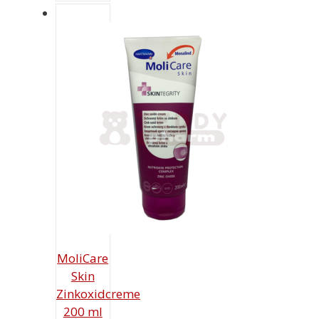
war:
Preis
21,89 €
ist:
19,54 €.
MoliCare
Skin
Zinkoxidcreme
200 ml