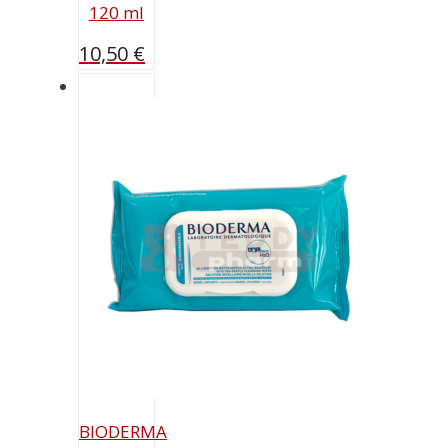
120 ml
10,50
€
BIODERMA