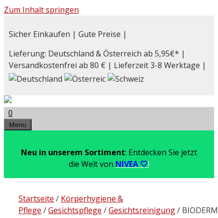
Zum Inhalt springen
Sicher Einkaufen | Gute Preise |
Lieferung: Deutschland & Österreich ab 5,95€* |
Versandkostenfrei ab 80 € | Lieferzeit 3-8 Werktage |
0
Menu
Neu in unserem Sortiment
: Entdecken Sie jetzt
die Welt von
NIVEA 🤍
!
Startseite
/
Körperhygiene &
Pflege
/
Gesichtspflege
/
Gesichtsreinigung
/ BIODER