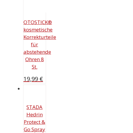
OTOSTICK®
kosmetische
Korrekturteile
für
abstehende
Ohren 8
St.
19,99
€
STADA
Hedrin
Protect &
Go Spray