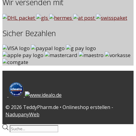
Wir versenden mit
Sicher Bezahlen
© 2026 TeddyPharm.de • Onlineshop erstellen -
NadupanyWeb
Products
search