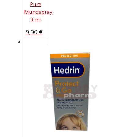
Pure
Mundspray
9 ml
9,90
€