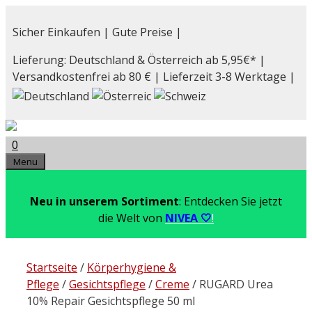
Zum
Inhalt
Sicher Einkaufen | Gute Preise |
springen
Lieferung: Deutschland & Österreich ab 5,95€* |
Versandkostenfrei ab 80 € | Lieferzeit 3-8 Werktage |
0
Menu
Neu in unserem Sortiment
: Entdecken Sie jetzt
die Welt von
NIVEA 🤍
!
Startseite
/
Körperhygiene &
Pflege
/
Gesichtspflege
/
Creme
/ RUGARD Urea
10% Repair Gesichtspflege 50 ml