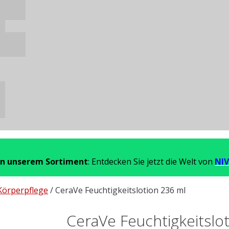
in unserem Sortiment
: Entdecken Sie jetzt die Welt von
NIV
Körperpflege
/ CeraVe Feuchtigkeitslotion 236 ml
CeraVe Feuchtigkeitslo