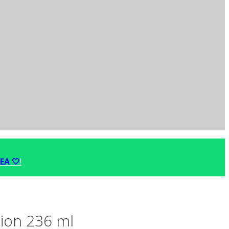
EA 🤍
!
tion 236 ml