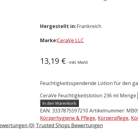
Hergestellt in:
Frankreich
Marke:
CeraVe LLC
13,19
€
- inkl. MwSt
Feuchtigkeitsspendende Lotion für den g
CeraVe Feuchtigkeitslotion 236 ml Menge
In den Warenkorb
EAN:
3337875597210
Artikelnummer:
MB0
Körperhygiene & Pflege
,
Körperpflege
,
Kö
ewertungen (0)
Trusted Shops Bewertungen