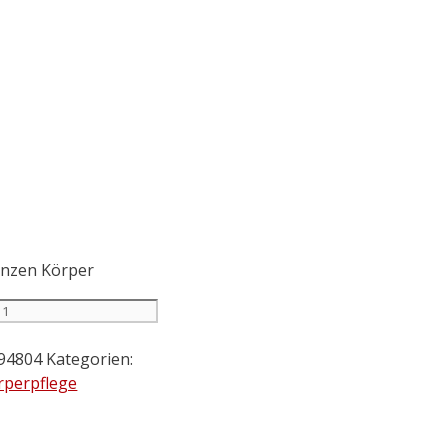
anzen Körper
94804
Kategorien:
rperpflege