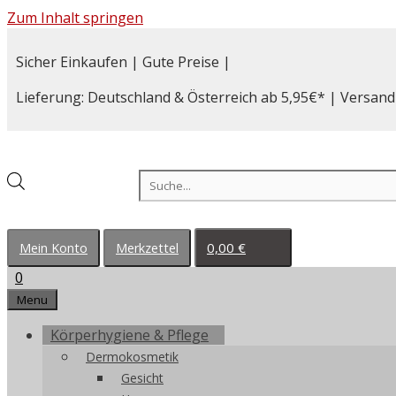
Zum Inhalt springen
Sicher Einkaufen | Gute Preise |
Lieferung: Deutschland & Österreich ab 5,95€* | Versand
Products search
0,00
€
Mein Konto
Merkzettel
0
Menu
Körperhygiene & Pflege
Dermokosmetik
Gesicht