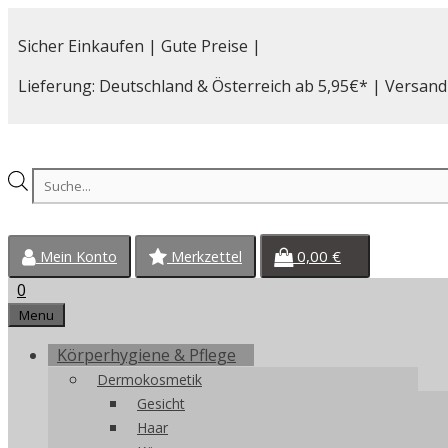
Zum
Inhalt
Sicher Einkaufen | Gute Preise |
springen
Lieferung: Deutschland & Österreich ab 5,95€* | Versand
Products
search
0,00
€
Mein Konto
Merkzettel
0
Menu
Körperhygiene & Pflege
Dermokosmetik
Gesicht
Haar