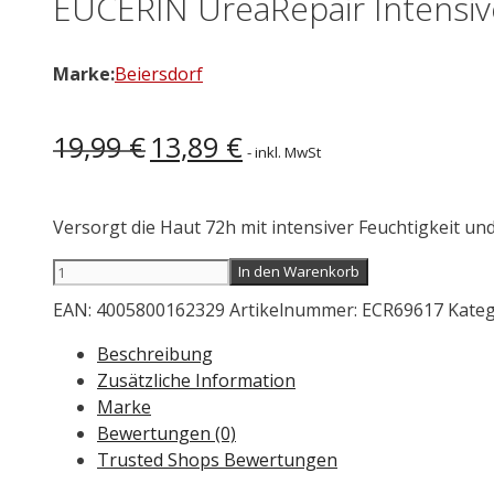
EUCERIN UreaRepair Intensiv
Marke:
Beiersdorf
Ursprünglicher
Aktueller
19,99
€
13,89
€
- inkl. MwSt
Preis
Preis
war:
ist:
19,99 €
13,89 €.
Versorgt die Haut 72h mit intensiver Feuchtigkeit un
EUCERIN
In den Warenkorb
UreaRepair
EAN:
4005800162329
Artikelnummer:
ECR69617
Kateg
Intensive
Feuchtigkeitslotion
Beschreibung
10%
Zusätzliche Information
250
Marke
ml
Bewertungen (0)
Menge
Trusted Shops Bewertungen