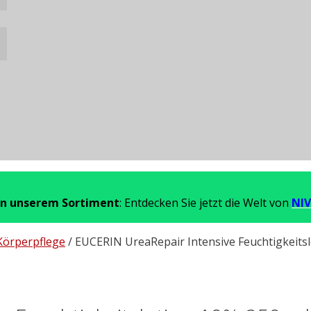
in unserem Sortiment
: Entdecken Sie jetzt die Welt von
NIV
Körperpflege
/ EUCERIN UreaRepair Intensive Feuchtigkeits