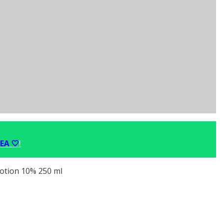
EA 🤍
!
lotion 10% 250 ml