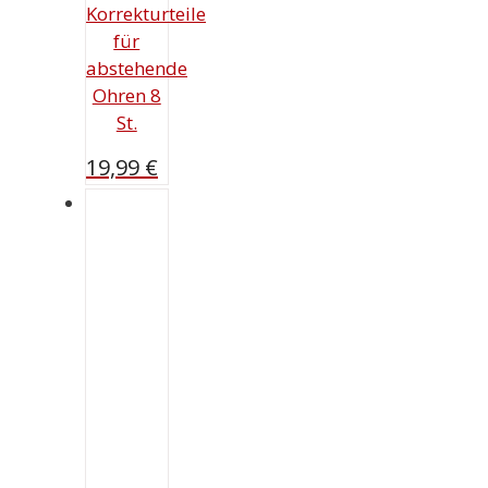
Korrekturteile
für
abstehende
Ohren 8
St.
19,99
€