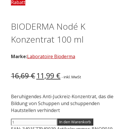
Rabatt
BIODERMA Nodé K
Konzentrat 100 ml
Marke:
Laboratoire Bioderma
Ursprünglicher
Aktueller
16,69
€
11,99
€
- inkl. MwSt
Preis
Preis
war:
ist:
16,69 €
11,99 €.
Beruhigendes Anti-Juckreiz-Konzentrat, das die
Bildung von Schuppen und schuppenden
Hautstellen verhindert
BIODERMA
In den Warenkorb
Nodé
EAN:
3401577940039
Artikelnummer:
BNOR019