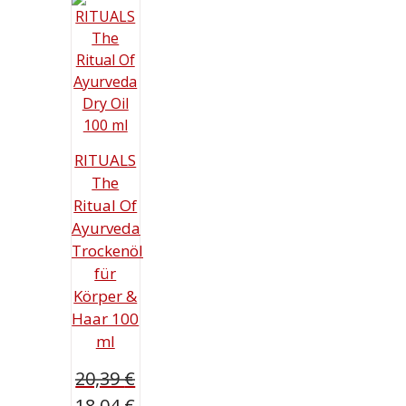
RITUALS
The
Ritual Of
Ayurveda
Trockenöl
für
Körper &
Haar 100
ml
20,39
€
Ursprünglicher
18,04
€