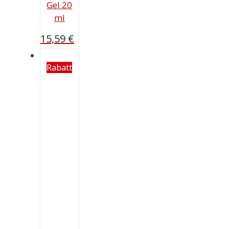
Gel 20
ml
15,59
€
Rabatt