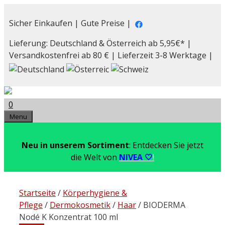
Zum
Inhalt
Sicher Einkaufen | Gute Preise |
springen
Lieferung: Deutschland & Österreich ab 5,95€* |
Versandkostenfrei ab 80 € | Lieferzeit 3-8 Werktage |
0
Menu
Neu in unserem Sortiment
: Entdecken Sie jetzt
die Welt von
NIVEA 🤍
!
Startseite
/
Körperhygiene &
Pflege
/
Dermokosmetik
/
Haar
/ BIODERMA
Nodé K Konzentrat 100 ml