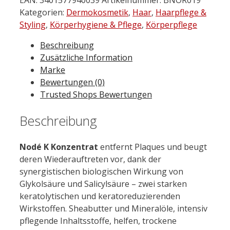
K
Kategorien:
Dermokosmetik
,
Haar
,
Haarpflege &
Konzentrat
Styling
,
Körperhygiene & Pflege
,
Körperpflege
100
Beschreibung
ml
Zusätzliche Information
Menge
Marke
Bewertungen (0)
Trusted Shops Bewertungen
Beschreibung
Nodé K Konzentrat
entfernt Plaques und beugt
deren Wiederauftreten vor, dank der
synergistischen biologischen Wirkung von
Glykolsäure und Salicylsäure – zwei starken
keratolytischen und keratoreduzierenden
Wirkstoffen. Sheabutter und Mineralöle, intensiv
pflegende Inhaltsstoffe, helfen, trockene