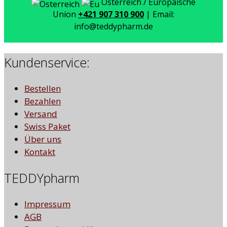
Österreich / Europäische
Union
+421 907 310 900
| Email:
info@teddypharm.de
Kundenservice:
Bestellen
Bezahlen
Versand
Swiss Paket
Über uns
Kontakt
TEDDYpharm
Impressum
AGB