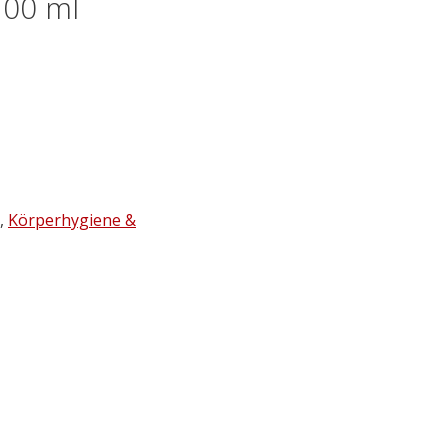
100 ml
,
Körperhygiene &