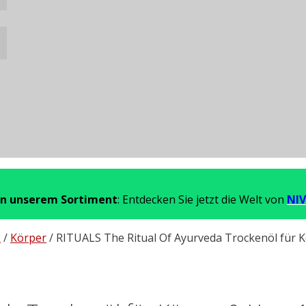
in unserem Sortiment
: Entdecken Sie jetzt die Welt von
NIV
k
/
Körper
/ RITUALS The Ritual Of Ayurveda Trockenöl für 