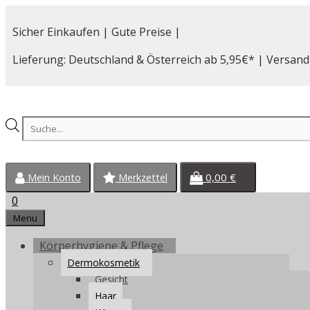
Zum
Inhalt
Sicher Einkaufen | Gute Preise |
springen
Lieferung: Deutschland & Österreich ab 5,95€* | Versand
Products
search
0,00
€
Mein Konto
Merkzettel
0
Menu
Körperhygiene & Pflege
Dermokosmetik
Gesicht
Haar