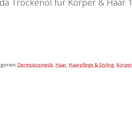
da Trockenöl für Körper & Haar 
egorien:
Dermokosmetik
,
Haar
,
Haarpflege & Styling
,
Körper