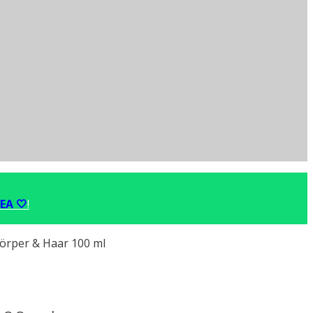
EA 🤍
!
Körper & Haar 100 ml