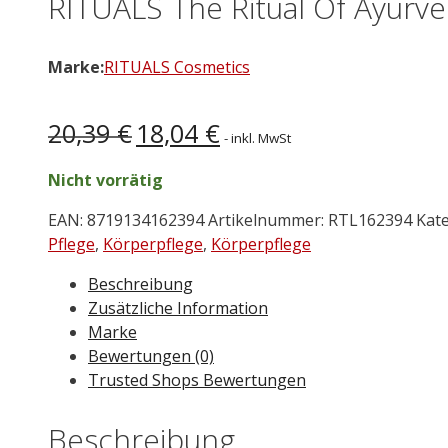
RITUALS The Ritual Of Ayurve
Marke:
RITUALS Cosmetics
Ursprünglicher
Aktueller
20,39
€
18,04
€
- inkl. MwSt
Preis
Preis
war:
ist:
Nicht vorrätig
20,39 €
18,04 €.
EAN:
8719134162394
Artikelnummer:
RTL162394
Kat
Pflege
,
Körperpflege
,
Körperpflege
Beschreibung
Zusätzliche Information
Marke
Bewertungen (0)
Trusted Shops Bewertungen
Beschreibung