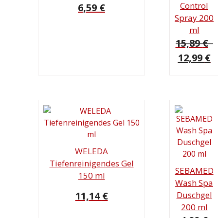
Control
6,59
€
Spray 200
ml
15,89
€
Ursprüngl
A
12,99
€
Preis
Pr
war:
is
15,89 €
12
WELEDA
Tiefenreinigendes Gel
SEBAMED
150 ml
Wash Spa
11,14
€
Duschgel
200 ml