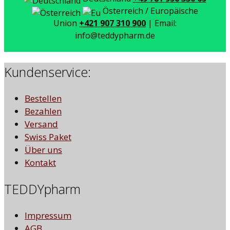
Österreich / Europäische
Union
+421 907 310 900
| Email:
info@teddypharm.de
Kundenservice:
Bestellen
Bezahlen
Versand
Swiss Paket
Über uns
Kontakt
TEDDYpharm
Impressum
AGB