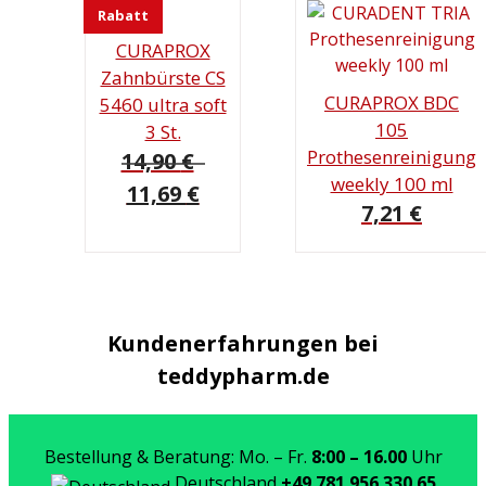
Rabatt
CURAPROX
Zahnbürste CS
CURAPROX BDC
5460 ultra soft
105
3 St.
Prothesenreinigung
14,90
€
weekly 100 ml
Ursprünglicher
Aktueller
11,69
€
7,21
€
Preis
Preis
war:
ist:
14,90 €
11,69 €.
Kundenerfahrungen bei
teddypharm.de
Bestellung & Beratung: Mo. – Fr.
8:00 – 16.00
Uhr
Deutschland
+49 781 956 330 65