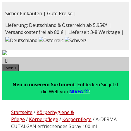
Zum
Inhalt
Sicher Einkaufen | Gute Preise |
springen
Lieferung: Deutschland & Österreich ab 5,95€* |
Versandkostenfrei ab 80 € | Lieferzeit 3-8 Werktage |
Menu
Neu in unserem Sortiment
: Entdecken Sie jetzt
die Welt von
NIVEA 🤍
!
Startseite
/
Körperhygiene &
Pflege
/
Körperpflege
/
Körperpflege
/ A-DERMA
CUTALGAN erfrischendes Spray 100 ml