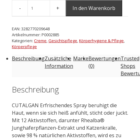
In den Warenkorb
A-
DERMA
CUTALGAN
EAN:
3282770209648
erfrischendes
Artikelnummer:
P0002885
Kategorien:
Creme
,
Gesichtspflege
,
Körperhygiene & Pflege
,
Spray
Körperpflege
100
ml
Beschreibung
Zusätzliche
Marke
Bewertungen
Trusted
Menge
Information
(0)
Shops
Bewert
Beschreibung
CUTALGAN Erfrischendes Spray beruhigt die
Haut, wenn sie sich heiß anfühlt, sticht oder juckt.
Mit 12 Aktivstoffen, darunter Rhealba®
Junghaferpflanzen-Extrakt und Katzenkralle,
sowie 98 % natürlichen Aktivstoffen, wird es zu