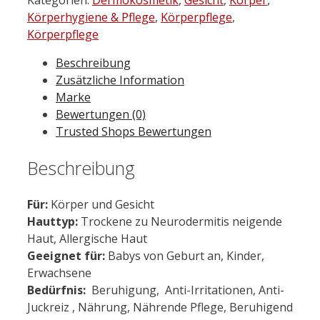
Control
Körperhygiene & Pflege
,
Körperpflege
,
Spray
Körperpflege
200
Beschreibung
ml
Zusätzliche Information
Menge
Marke
Bewertungen (0)
Trusted Shops Bewertungen
Beschreibung
Für:
Körper und Gesicht
Hauttyp:
Trockene zu Neurodermitis neigende
Haut, Allergische Haut
Geeignet für:
Babys von Geburt an, Kinder,
Erwachsene
Bedürfnis:
Beruhigung, Anti-Irritationen, Anti-
Juckreiz , Nährung, Nährende Pflege, Beruhigend