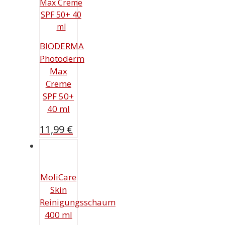
BIODERMA
Photoderm
Max
Creme
SPF 50+
40 ml
11,99
€
MoliCare
Skin
Reinigungsschaum
400 ml