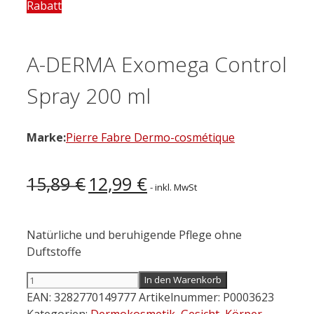
Rabatt
A-DERMA Exomega Control
Spray 200 ml
Marke:
Pierre Fabre Dermo-cosmétique
Ursprünglicher
Aktueller
15,89
€
12,99
€
- inkl. MwSt
Preis
Preis
war:
ist:
15,89 €
12,99 €.
Natürliche und beruhigende Pflege ohne
Duftstoffe
A-
In den Warenkorb
DERMA
EAN:
3282770149777
Artikelnummer:
P0003623
Exomega
Kategorien:
Dermokosmetik
,
Gesicht
,
Körper
,