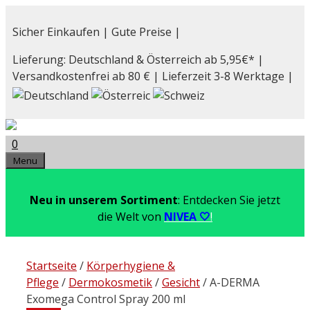
Zum
Inhalt
Sicher Einkaufen | Gute Preise |
springen
Lieferung: Deutschland & Österreich ab 5,95€* |
Versandkostenfrei ab 80 € | Lieferzeit 3-8 Werktage |
0
Menu
Neu in unserem Sortiment
: Entdecken Sie jetzt
die Welt von
NIVEA 🤍
!
Startseite
/
Körperhygiene &
Pflege
/
Dermokosmetik
/
Gesicht
/ A-DERMA
Exomega Control Spray 200 ml