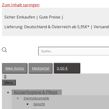
Zum Inhalt springen
Sicher Einkaufen | Gute Preise |
Lieferung: Deutschland & Österreich ab 5,95€* | Versand
Products search
0,00
€
Mein Konto
Merkzettel
0
Menu
Körperhygiene & Pflege
Dermokosmetik
Gesicht