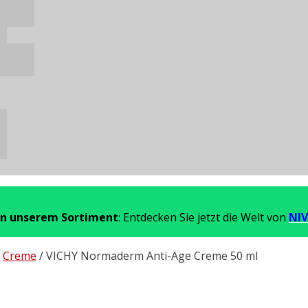
in unserem Sortiment
: Entdecken Sie jetzt die Welt von
NIV
/
Creme
/ VICHY Normaderm Anti-Age Creme 50 ml