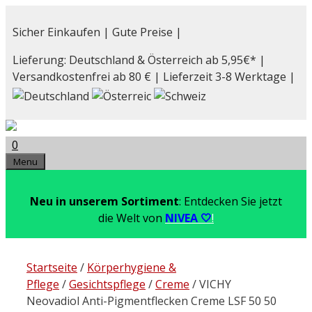
Zum
Inhalt
Sicher Einkaufen | Gute Preise |
springen
Lieferung: Deutschland & Österreich ab 5,95€* |
Versandkostenfrei ab 80 € | Lieferzeit 3-8 Werktage |
0
Menu
Neu in unserem Sortiment
: Entdecken Sie jetzt
die Welt von
NIVEA 🤍
!
Startseite
/
Körperhygiene &
Pflege
/
Gesichtspflege
/
Creme
/ VICHY
Neovadiol Anti-Pigmentflecken Creme LSF 50 50