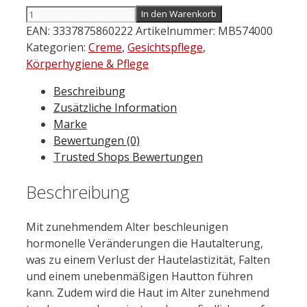
VICHY
In den Warenkorb
Neovadiol
EAN:
3337875860222
Artikelnummer:
MB574000
Anti-
Kategorien:
Creme
,
Gesichtspflege
,
Pigmentflecken
Körperhygiene & Pflege
Creme
Beschreibung
LSF
Zusätzliche Information
50
Marke
50
Bewertungen (0)
ml
Trusted Shops Bewertungen
Menge
Beschreibung
Mit zunehmendem Alter beschleunigen
hormonelle Veränderungen die Hautalterung,
was zu einem Verlust der Hautelastizität, Falten
und einem unebenmäßigen Hautton führen
kann. Zudem wird die Haut im Alter zunehmend