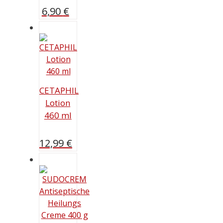
6,90
€
CETAPHIL
Lotion
460 ml
12,99
€