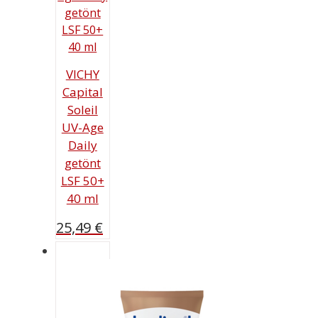
VICHY
Capital
Soleil
UV-Age
Daily
getönt
LSF 50+
40 ml
25,49
€