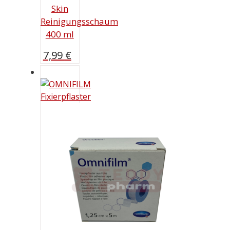
Skin
Reinigungsschaum
400 ml
7,99
€