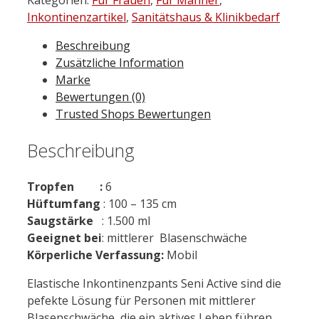
Gr.
Inkontinenzartikel
,
Sanitätshaus & Klinikbedarf
L
Beschreibung
10
Zusätzliche Information
St.
Marke
Menge
Bewertungen (0)
Trusted Shops Bewertungen
Beschreibung
Tropfen :
6
Hüftumfang
: 100 – 135 cm
Saugstärke
: 1.500 ml
Geeignet bei
: mittlerer Blasenschwäche
Körperliche Verfassung:
Mobil
Elastische Inkontinenzpants Seni Active sind die
pefekte Lösung für Personen mit mittlerer
Blasenschwäche, die ein aktives Leben führen