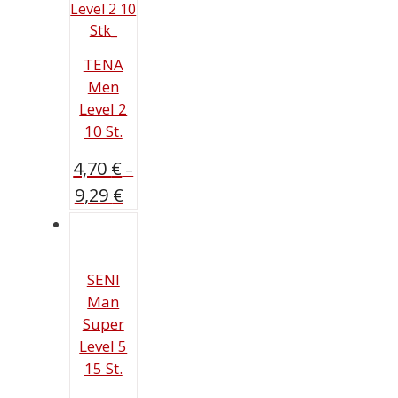
TENA
Men
Level 2
10 St.
4,70
€
–
9,29
€
SENI
Man
Super
Level 5
15 St.