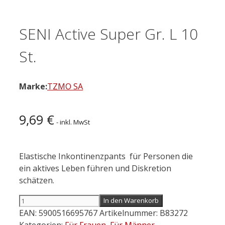
SENI Active Super Gr. L 10
St.
Marke:
TZMO SA
9,69
€
- inkl. MwSt
Elastische Inkontinenzpants für Personen die
ein aktives Leben führen und Diskretion
schätzen.
SENI
In den Warenkorb
Active
EAN:
5900516695767
Artikelnummer:
B83272
Super
Kategorien:
Für Frauen
,
Für Männer
,