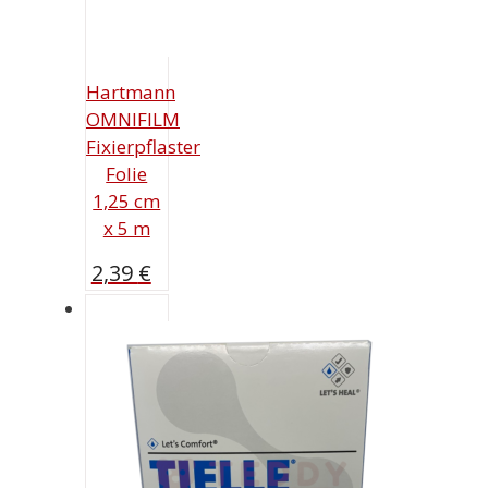
Hartmann
OMNIFILM
Fixierpflaster
Folie
1,25 cm
x 5 m
2,39
€