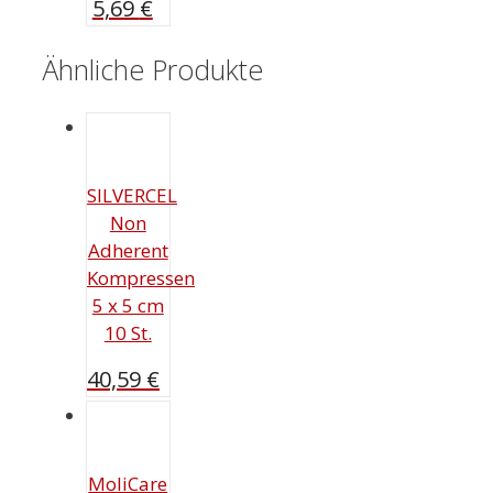
5,69
€
Ähnliche Produkte
SILVERCEL
Non
Adherent
Kompressen
5 x 5 cm
10 St.
40,59
€
MoliCare