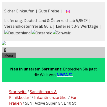
Zum
Inhalt
Sicher Einkaufen | Gute Preise |
springen
Lieferung: Deutschland & Österreich ab 5,95€* |
Versandkostenfrei ab 80 € | Lieferzeit 3-8 Werktage |
0
Menu
Neu in unserem Sortiment
: Entdecken Sie jetzt
die Welt von
NIVEA 🤍
!
Startseite
/
Sanitätshaus &
Klinikbedarf
/
Inkontinenzartikel
/
Für
Frauen
/ SENI Active Super Gr. L 10 St.