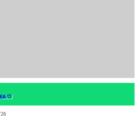
EA 🤍
!
/26