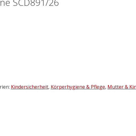
one SCD891/26
rien:
Kindersicherheit
,
Körperhygiene & Pflege
,
Mutter & Ki