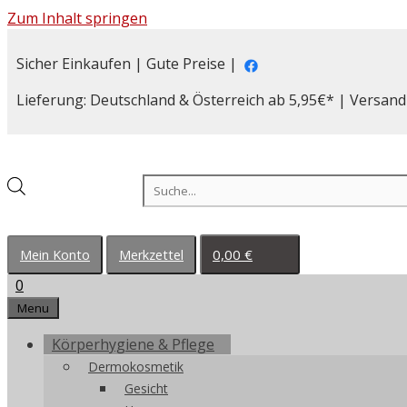
Zum Inhalt springen
Sicher Einkaufen | Gute Preise |
Lieferung: Deutschland & Österreich ab 5,95€* | Versand
Products search
0,00
€
Mein Konto
Merkzettel
0
Menu
Körperhygiene & Pflege
Dermokosmetik
Gesicht