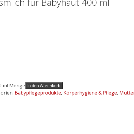
milch für Babyhaut 400 ml
00 ml Menge
In den Warenkorb
orien:
Babypflegeprodukte
,
Körperhygiene & Pflege
,
Mutter