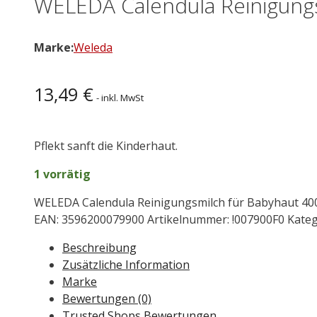
WELEDA Calendula Reinigungs
Marke:
Weleda
13,49
€
- inkl. MwSt
Pflekt sanft die Kinderhaut.
1 vorrätig
WELEDA Calendula Reinigungsmilch für Babyhaut 4
EAN:
3596200079900
Artikelnummer:
!007900F0
Kateg
Beschreibung
Zusätzliche Information
Marke
Bewertungen (0)
Trusted Shops Bewertungen