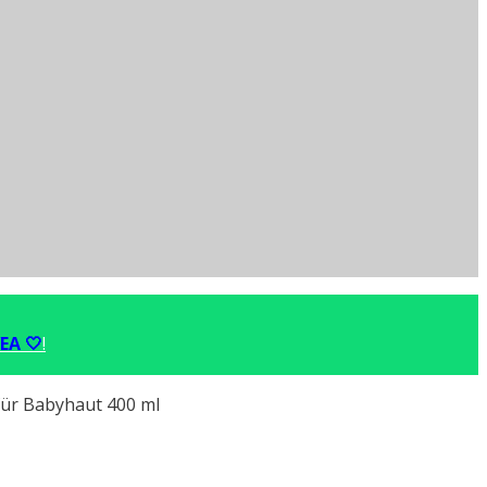
EA 🤍
!
ür Babyhaut 400 ml