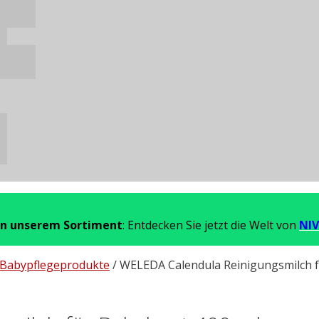
in unserem Sortiment
: Entdecken Sie jetzt die Welt von
NIV
Babypflegeprodukte
/ WELEDA Calendula Reinigungsmilch f