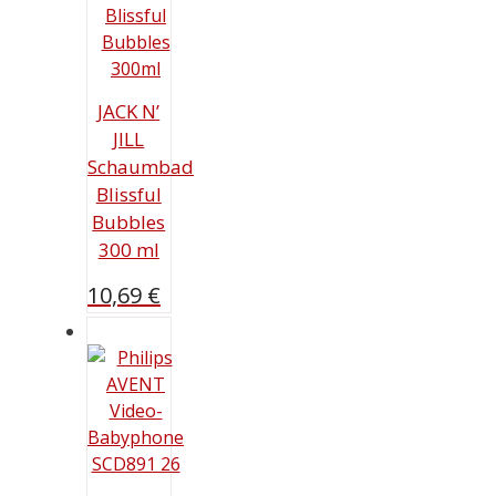
JACK N’
JILL
Schaumbad
Blissful
Bubbles
300 ml
10,69
€