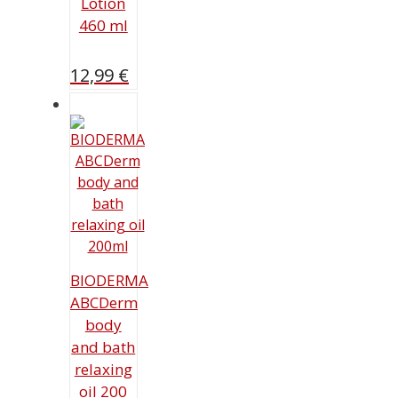
Lotion
460 ml
12,99
€
BIODERMA
ABCDerm
body
and bath
relaxing
oil 200