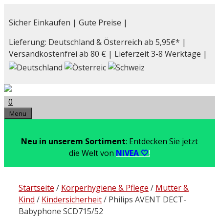
Zum
Inhalt
Sicher Einkaufen | Gute Preise |
springen
Lieferung: Deutschland & Österreich ab 5,95€* |
Versandkostenfrei ab 80 € | Lieferzeit 3-8 Werktage |
0
Menu
Neu in unserem Sortiment
: Entdecken Sie jetzt
die Welt von
NIVEA 🤍
!
Startseite
/
Körperhygiene & Pflege
/
Mutter &
Kind
/
Kindersicherheit
/ Philips AVENT DECT-
Babyphone SCD715/52