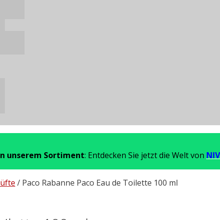
in unserem Sortiment
: Entdecken Sie jetzt die Welt von
NIV
üfte
/ Paco Rabanne Paco Eau de Toilette 100 ml