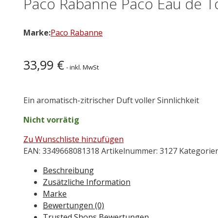
Paco Rabanne Paco Eau de To
Marke:
Paco Rabanne
33,99
€
- inkl. MwSt
Ein aromatisch-zitrischer Duft voller Sinnlichkeit
Nicht vorrätig
Zu Wunschliste hinzufügen
EAN:
3349668081318
Artikelnummer:
3127
Kategorie
Beschreibung
Zusätzliche Information
Marke
Bewertungen (0)
Trusted Shops Bewertungen