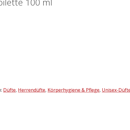
ilette 100 ml
n:
Düfte
,
Herrendüfte
,
Körperhygiene & Pflege
,
Unisex-Düft