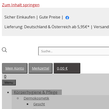
Zum Inhalt springen
Sicher Einkaufen | Gute Preise |
Lieferung: Deutschland & Österreich ab 5,95€* | Versand
Products search
0,00
€
Mein Konto
Merkzettel
0
Menu
Körperhygiene & Pflege
Dermokosmetik
Gesicht