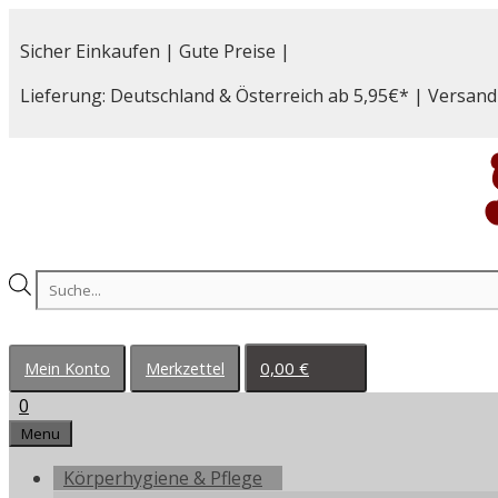
Zum
Inhalt
Sicher Einkaufen | Gute Preise |
springen
Lieferung: Deutschland & Österreich ab 5,95€* | Versand
Products
search
0,00
€
Mein Konto
Merkzettel
0
Menu
Körperhygiene & Pflege