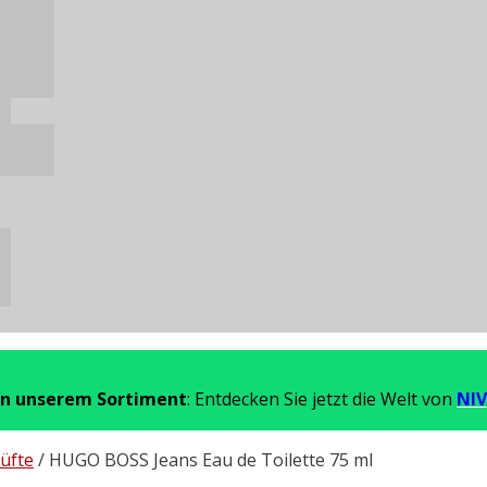
in unserem Sortiment
: Entdecken Sie jetzt die Welt von
NIV
üfte
/ HUGO BOSS Jeans Eau de Toilette 75 ml