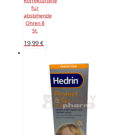
Korrekturteile
für
abstehende
Ohren 8
St.
19,99
€