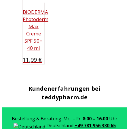
BIODERMA
Photoderm
Max
Creme
SPF 50+
40 ml
11,99
€
Kundenerfahrungen bei
teddypharm.de
Bestellung & Beratung: Mo. – Fr.
8:00 – 16.00
Uhr
Deutschland
+49 781 956 330 65