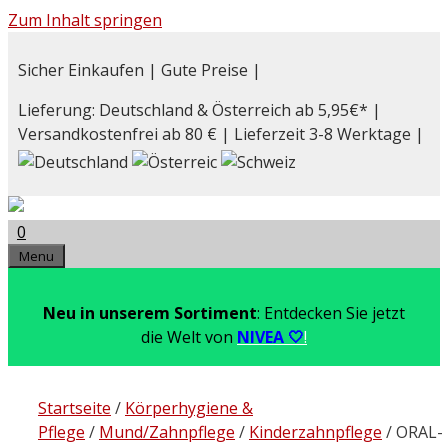
Zum Inhalt springen
Sicher Einkaufen | Gute Preise |
Lieferung: Deutschland & Österreich ab 5,95€* |
Versandkostenfrei ab 80 € | Lieferzeit 3-8 Werktage |
0
Menu
Neu in unserem Sortiment
: Entdecken Sie jetzt
die Welt von
NIVEA 🤍
!
Startseite
/
Körperhygiene &
Pflege
/
Mund/Zahnpflege
/
Kinderzahnpflege
/ ORAL-