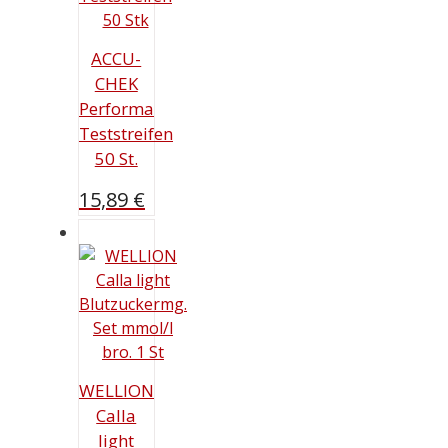
ACCU-
CHEK
Performa
Teststreifen
50 St.
15,89
€
WELLION
Calla
light