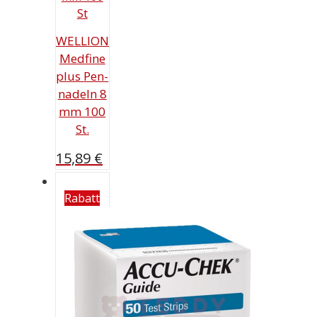
WELLION
Medfine
plus Pen-
nadeln 8
mm 100
St.
15,89
€
Rabatt