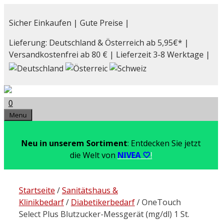
Zum
Inhalt
Sicher Einkaufen | Gute Preise |
springen
Lieferung: Deutschland & Österreich ab 5,95€* |
Versandkostenfrei ab 80 € | Lieferzeit 3-8 Werktage |
0
Menu
Neu in unserem Sortiment
: Entdecken Sie jetzt
die Welt von
NIVEA 🤍
!
Startseite
/
Sanitätshaus &
Klinikbedarf
/
Diabetikerbedarf
/ OneTouch
Select Plus Blutzucker-Messgerät (mg/dl) 1 St.