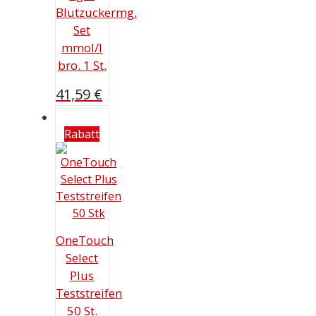
Blutzuckermg.
Set
mmol/l
bro. 1 St.
41,59
€
Rabatt
OneTouch
Select
Plus
Teststreifen
50 St.