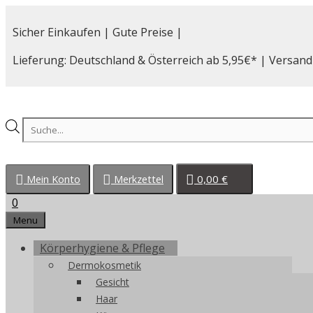
Zum
Inhalt
Sicher Einkaufen | Gute Preise |
springen
Lieferung: Deutschland & Österreich ab 5,95€* | Versand
Products
search
0,00
€
Mein Konto
Merkzettel
0
Menu
Körperhygiene & Pflege
Dermokosmetik
Gesicht
Haar