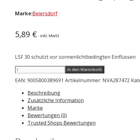
Marke:
Beiersdorf
5,89
€
- inkl. MwSt
LSF 30 schützt vor sonnenlichtbedingten Einflüssen
NIVEA
In den Warenkorb
Nährende
EAN:
9005800389691
Artikelnummer:
NVA287472
Kat
Tagespflege
LSF
Beschreibung
30
Zusätzliche Information
50
Marke
ml
Bewertungen (0)
Menge
Trusted Shops Bewertungen