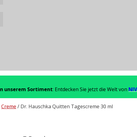
in unserem Sortiment
: Entdecken Sie jetzt die Welt von
NIV
/
Creme
/ Dr. Hauschka Quitten Tagescreme 30 ml