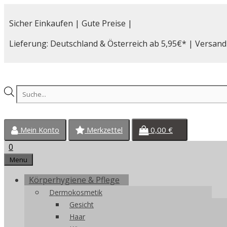
Zum
Inhalt
Sicher Einkaufen | Gute Preise |
springen
Lieferung: Deutschland & Österreich ab 5,95€* | Versand
Products
search
0,00
€
Mein Konto
Merkzettel
0
Menu
Körperhygiene & Pflege
Dermokosmetik
Gesicht
Haar