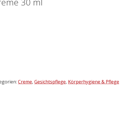
creme 30 ml
egorien:
Creme
,
Gesichtspflege
,
Körperhygiene & Pflege