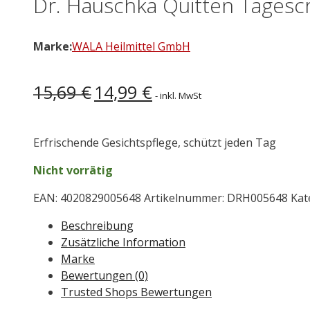
Dr. Hauschka Quitten Tages
Marke:
WALA Heilmittel GmbH
Ursprünglicher
Aktueller
15,69
€
14,99
€
- inkl. MwSt
Preis
Preis
war:
ist:
15,69 €
14,99 €.
Erfrischende Gesichtspflege, schützt jeden Tag
Nicht vorrätig
EAN:
4020829005648
Artikelnummer:
DRH005648
Kat
Beschreibung
Zusätzliche Information
Marke
Bewertungen (0)
Trusted Shops Bewertungen