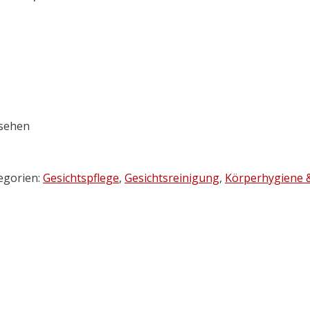
ssehen
egorien:
Gesichtspflege
,
Gesichtsreinigung
,
Körperhygiene &