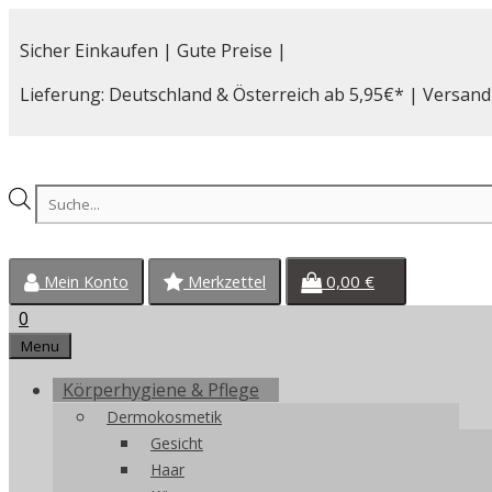
Zum
Inhalt
Sicher Einkaufen | Gute Preise |
springen
Lieferung: Deutschland & Österreich ab 5,95€* | Versand
Products
search
0,00
€
Mein Konto
Merkzettel
0
Menu
Körperhygiene & Pflege
Dermokosmetik
Gesicht
Haar