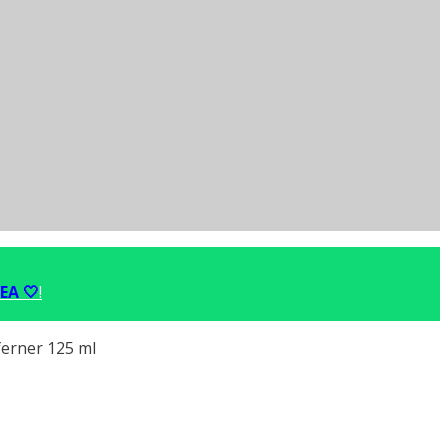
EA 🤍
!
erner 125 ml