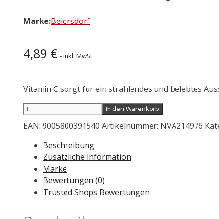
Marke:
Beiersdorf
4,89
€
- inkl. MwSt
Vitamin
C sorgt für ein strahlendes und belebtes Au
NIVEA
In den Warenkorb
Glow
EAN:
9005800391540
Artikelnummer:
NVA214976
Kat
Effect
Augen
Beschreibung
Make-
Zusätzliche Information
up
Marke
Entferner
Bewertungen (0)
125
Trusted Shops Bewertungen
ml
Menge