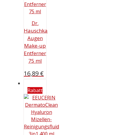
Dr.
Hauschka
Augen
Make-up
Entferner
75 ml
16,89
€
Rabatt