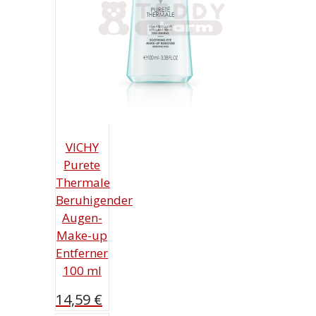
VICHY
Purete
Thermale
Beruhigender
Augen-
Make-up
Entferner
100 ml
14,59
€