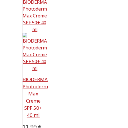
18,59 €.
BIODERMA
Photoderm
Max
Creme
SPF 50+
40 ml
11,99
€