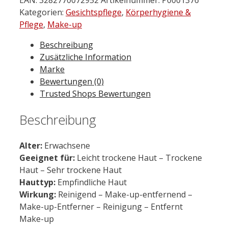
in-
Kategorien:
Gesichtspflege
,
Körperhygiene &
1
Pflege
,
Make-up
Make-
Beschreibung
up-
Zusätzliche Information
Entferner
Marke
200
Bewertungen (0)
ml
Trusted Shops Bewertungen
Menge
Beschreibung
Alter:
Erwachsene
Geeignet für:
Leicht trockene Haut – Trockene
Haut – Sehr trockene Haut
Hauttyp:
Empfindliche Haut
Wirkung:
Reinigend – Make-up-entfernend –
Make-up-Entferner – Reinigung – Entfernt
Make-up