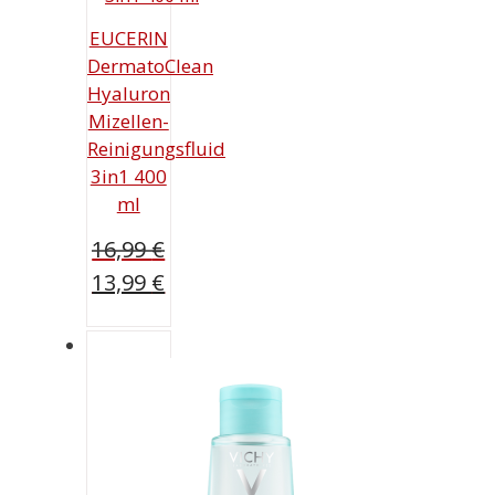
EUCERIN
DermatoClean
Hyaluron
Mizellen-
Reinigungsfluid
3in1 400
ml
16,99
€
Ursprünglicher
13,99
€
Preis
Aktueller
war:
Preis
16,99 €
ist:
13,99 €.