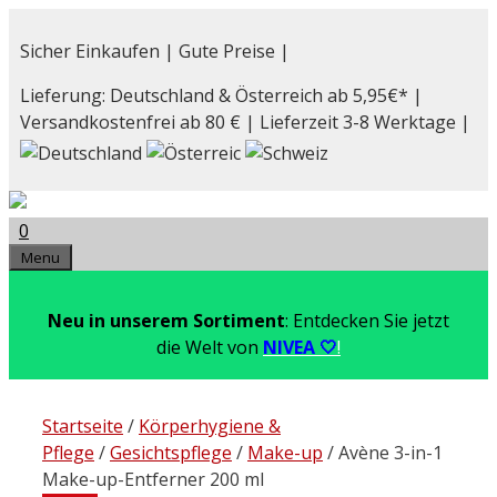
Zum
Inhalt
Sicher Einkaufen | Gute Preise |
springen
Lieferung: Deutschland & Österreich ab 5,95€* |
Versandkostenfrei ab 80 € | Lieferzeit 3-8 Werktage |
0
Menu
Neu in unserem Sortiment
: Entdecken Sie jetzt
die Welt von
NIVEA 🤍
!
Startseite
/
Körperhygiene &
Pflege
/
Gesichtspflege
/
Make-up
/ Avène 3-in-1
Make-up-Entferner 200 ml