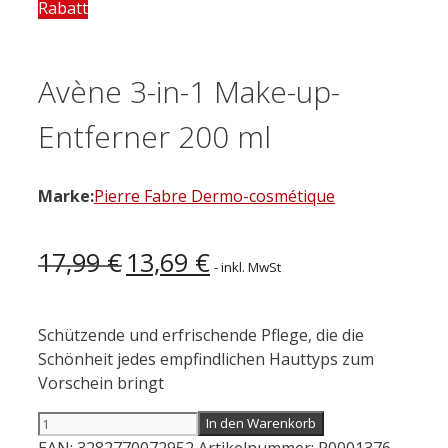
Rabatt
Avène 3-in-1 Make-up-
Entferner 200 ml
Marke:
Pierre Fabre Dermo-cosmétique
Ursprünglicher
Aktueller
17,99
€
13,69
€
- inkl. MwSt
Preis
Preis
war:
ist:
17,99 €
13,69 €.
Schützende und erfrischende Pflege, die die
Schönheit jedes empfindlichen Hauttyps zum
Vorschein bringt
Avène
In den Warenkorb
3-
EAN:
3282770072952
Artikelnummer:
P0001376