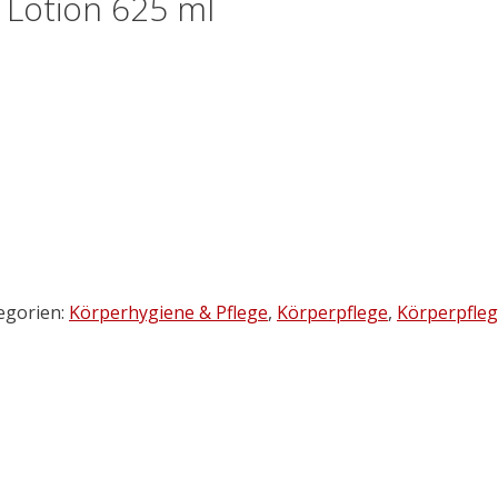
 Lotion 625 ml
egorien:
Körperhygiene & Pflege
,
Körperpflege
,
Körperpfle