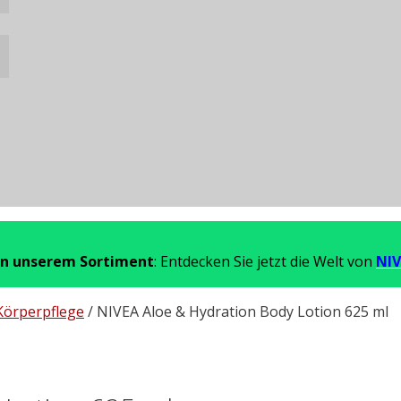
in unserem Sortiment
: Entdecken Sie jetzt die Welt von
NIV
Körperpflege
/ NIVEA Aloe & Hydration Body Lotion 625 ml