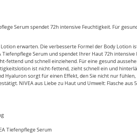
pflege Serum spendet 72h intensive Feuchtigkeit. Für ge
sun
y Lotion erwarten. Die verbesserte Formel der Body Lotion is
A
Tiefenpflege Serum und spendet Ihrer Haut 72h intensive F
-fettend und schnell einziehend. Für eine ge
sun
d aussehe
keitslotion ist nicht-fettend, zieht schnell ein und hinter
und
Hyaluron
sorgt für einen Effekt, den Sie nicht nur fühle
estätigt.
NIVEA
aus Liebe zu Haut und Umwelt: Flasche aus 5
ng
EA
Tiefenpflege Serum