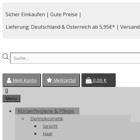
Zum
Inhalt
Sicher Einkaufen | Gute Preise |
springen
Lieferung: Deutschland & Österreich ab 5,95€* | Versand
Products
search
0,00
€
Mein Konto
Merkzettel
0
Menu
Körperhygiene & Pflege
Dermokosmetik
Gesicht
Haar