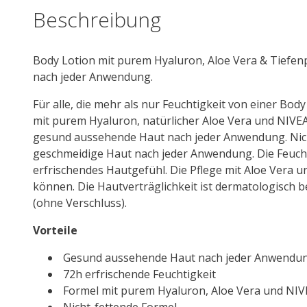
Beschreibung
Body Lotion mit
pure
m
Hyaluron
, Aloe Vera & Tiefen
nach jeder Anwendung.
Für alle, die mehr als nur Feuchtigkeit von einer Bod
mit
pure
m
Hyaluron
, natürlicher Aloe Vera und
NIVE
ge
sun
d aussehende Haut nach jeder Anwendung. Nicht
geschmeidige Haut nach jeder Anwendung. Die Feuchtig
erfrischendes Hautgefühl. Die Pflege mit Aloe Vera 
können. Die Hautverträglichkeit ist dermatologisch b
(ohne Verschluss).
Vorteile
Ge
sun
d aussehende Haut nach jeder Anwendu
72h erfrischende Feuchtigkeit
Formel mit
pure
m
Hyaluron
, Aloe Vera und
NIV
Nicht-fettende Formel