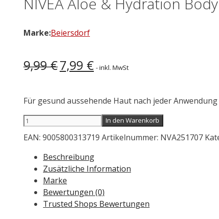
NIVEA Aloe & Hydration Body
Marke:
Beiersdorf
Ursprünglicher
Aktueller
9,99
€
7,99
€
- inkl. MwSt
Preis
Preis
war:
ist:
9,99 €
7,99 €.
Für gesund aussehende Haut nach jeder Anwendung
NIVEA
In den Warenkorb
Aloe
EAN:
9005800313719
Artikelnummer:
NVA251707
Kat
&
Hydration
Beschreibung
Body
Zusätzliche Information
Lotion
Marke
625
Bewertungen (0)
ml
Trusted Shops Bewertungen
Menge