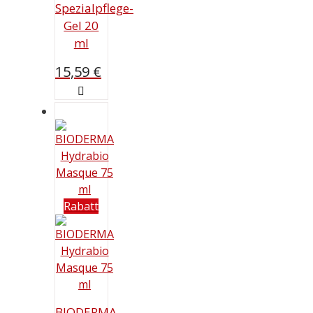
Spezialpflege-
Gel 20
ml
15,59
€
Rabatt
BIODERMA