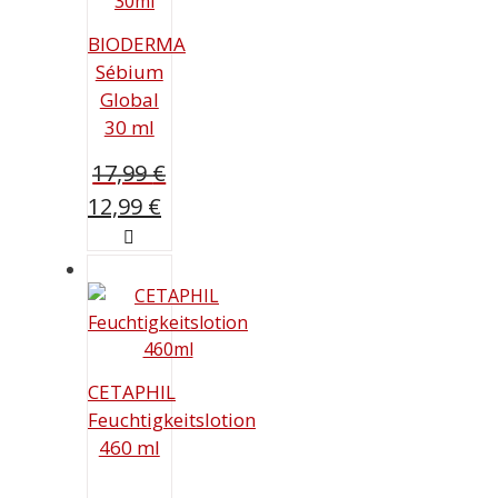
BIODERMA
Sébium
Global
30 ml
17,99
€
Ursprünglicher
Aktueller
12,99
€
Preis
Preis
war:
ist:
17,99 €
12,99 €.
CETAPHIL
Feuchtigkeitslotion
460 ml