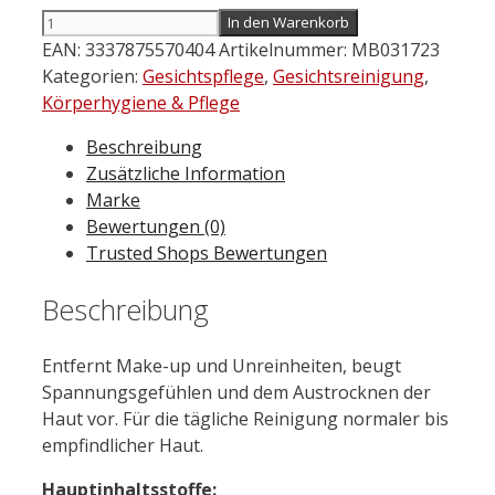
LA
In den Warenkorb
ROCHE
EAN:
3337875570404
Artikelnummer:
MB031723
Posay
Kategorien:
Gesichtspflege
,
Gesichtsreinigung
,
Toleriane
Körperhygiene & Pflege
Sanfte
Beschreibung
Reinigungscreme
Zusätzliche Information
200
Marke
ml
Bewertungen (0)
Menge
Trusted Shops Bewertungen
Beschreibung
Entfernt Make-up und Unreinheiten, beugt
Spannungsgefühlen und dem Austrocknen der
Haut vor. Für die tägliche Reinigung normaler bis
empfindlicher Haut.
Hauptinhaltsstoffe: