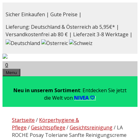
Zum
Inhalt
Sicher Einkaufen | Gute Preise |
springen
Lieferung: Deutschland & Österreich ab 5,95€* |
Versandkostenfrei ab 80 € | Lieferzeit 3-8 Werktage |
0
Menu
Neu in unserem Sortiment
: Entdecken Sie jetzt
die Welt von
NIVEA 🤍
!
Startseite
/
Körperhygiene &
Pflege
/
Gesichtspflege
/
Gesichtsreinigung
/ LA
ROCHE Posay Toleriane Sanfte Reinigungscreme