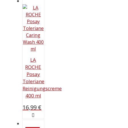
15,99 €
11,99 €.
LA
ROCHE
Posay
Toleriane
Reinigungscreme
400 ml
16,99
€