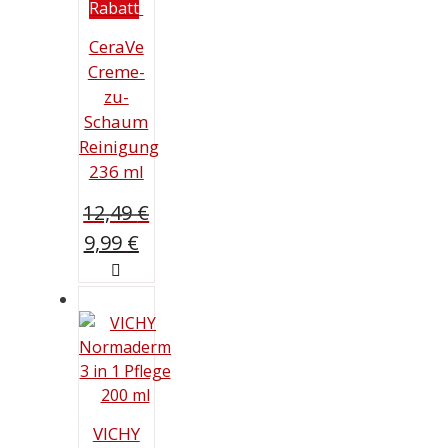
Rabatt
CeraVe
Creme-
zu-
Schaum
Reinigung
236 ml
12,49
€
Ursprünglicher
Aktueller
9,99
€
Preis
Preis
war:
ist:
12,49 €
9,99 €.
VICHY