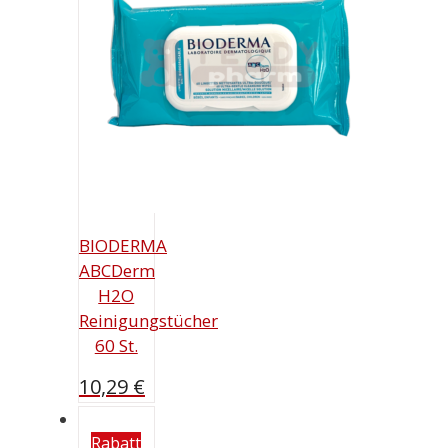
BIODERMA
ABCDerm
H2O
Reinigungstücher
60 St.
10,29
€
Rabatt