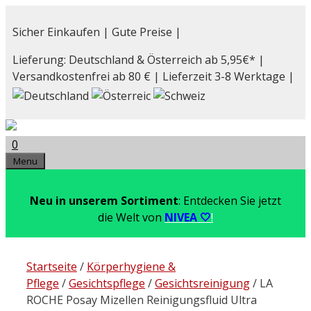
Zum
Inhalt
Sicher Einkaufen | Gute Preise |
springen
Lieferung: Deutschland & Österreich ab 5,95€* |
Versandkostenfrei ab 80 € | Lieferzeit 3-8 Werktage |
0
Menu
Neu in unserem Sortiment
: Entdecken Sie jetzt
die Welt von
NIVEA 🤍
!
Startseite
/
Körperhygiene &
Pflege
/
Gesichtspflege
/
Gesichtsreinigung
/ LA
ROCHE Posay Mizellen Reinigungsfluid Ultra