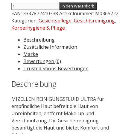
LA
In den Warenkorb
ROCHE
EAN:
3337872410338
Artikelnummer:
M0365722
Posay
Kategorien:
Gesichtspflege
,
Gesichtsreinigung
,
Mizellen
Körperhygiene & Pflege
Reinigungsfluid
Beschreibung
Ultra
Zusätzliche Information
empfindliche
Marke
Haut
Bewertungen (0)
200
Trusted Shops Bewertungen
ml
Menge
Beschreibung
MIZELLEN REINIGUNGSFLUID ULTRA für
empfindliche Haut befreit die Haut von
Unreinheiten, entfernt Make-up und
Verschmutzung. Die Gesichtsreinigung
besänftigt die Haut und bietet Komfort und