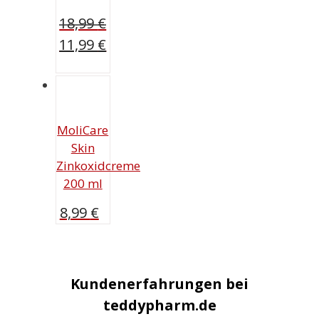
18,99
€
Ursprünglicher
11,99
€
Preis
Aktueller
war:
Preis
18,99 €
ist:
11,99 €.
MoliCare
Skin
Zinkoxidcreme
200 ml
8,99
€
Kundenerfahrungen bei
teddypharm.de