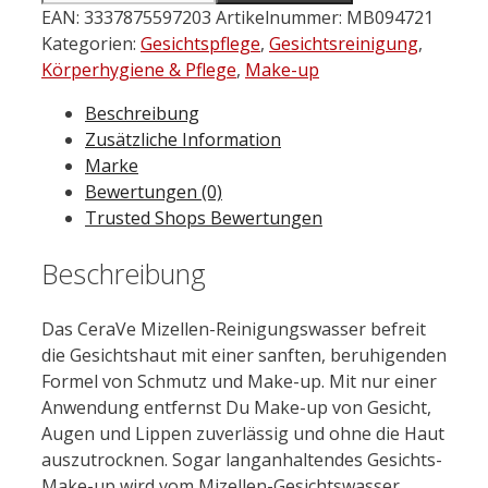
Mizellen-
EAN:
3337875597203
Artikelnummer:
MB094721
Reinigungswasser
Kategorien:
Gesichtspflege
,
Gesichtsreinigung
,
295
Körperhygiene & Pflege
,
Make-up
ml
Beschreibung
Menge
Zusätzliche Information
Marke
Bewertungen (0)
Trusted Shops Bewertungen
Beschreibung
Das CeraVe Mizellen-Reinigungswasser befreit
die Gesichtshaut mit einer sanften, beruhigenden
Formel von Schmutz und Make-up. Mit nur einer
Anwendung entfernst Du Make-up von Gesicht,
Augen und Lippen zuverlässig und ohne die Haut
auszutrocknen. Sogar langanhaltendes Gesichts-
Make-up wird vom Mizellen-Gesichtswasser