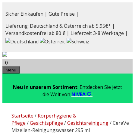
Zum
Inhalt
Sicher Einkaufen | Gute Preise |
springen
Lieferung: Deutschland & Österreich ab 5,95€* |
Versandkostenfrei ab 80 € | Lieferzeit 3-8 Werktage |
0
Menu
Neu in unserem Sortiment
: Entdecken Sie jetzt
die Welt von
NIVEA 🤍
!
Startseite
/
Körperhygiene &
Pflege
/
Gesichtspflege
/
Gesichtsreinigung
/ CeraVe
Mizellen-Reinigungswasser 295 ml