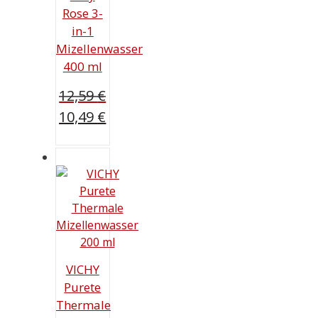
Rose 3-
in-1
Mizellenwasser
400 ml
12,59
€
Ursprünglicher
10,49
€
Preis
Aktueller
war:
Preis
12,59 €
ist:
10,49 €.
VICHY
Purete
Thermale