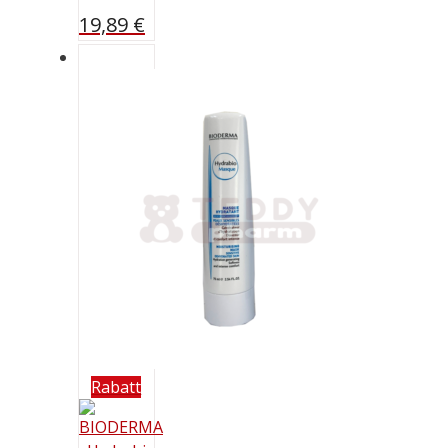
19,89
€
Rabatt