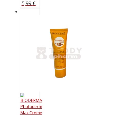
5,99
€