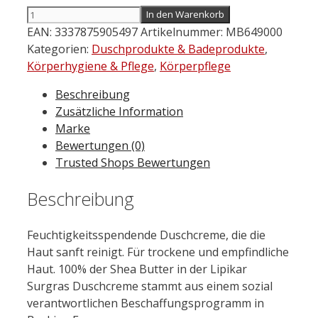
LA
In den Warenkorb
ROCHE
EAN:
3337875905497
Artikelnummer:
MB649000
Posay
Kategorien:
Duschprodukte & Badeprodukte
,
Lipikar
Körperhygiene & Pflege
,
Körperpflege
Surgras
Beschreibung
Duschcreme
Zusätzliche Information
Nachfüllpack
Marke
400
Bewertungen (0)
ml
Trusted Shops Bewertungen
Menge
Beschreibung
Feuchtigkeitsspendende Duschcreme, die die
Haut sanft reinigt. Für trockene und empfindliche
Haut. 100% der Shea Butter in der Lipikar
Surgras Duschcreme stammt aus einem sozial
verantwortlichen Beschaffungsprogramm in