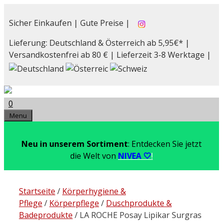
Zum
Inhalt
Sicher Einkaufen | Gute Preise |
springen
Lieferung: Deutschland & Österreich ab 5,95€* |
Versandkostenfrei ab 80 € | Lieferzeit 3-8 Werktage |
0
Menu
Neu in unserem Sortiment
: Entdecken Sie jetzt
die Welt von
NIVEA 🤍
!
Startseite
/
Körperhygiene &
Pflege
/
Körperpflege
/
Duschprodukte &
Badeprodukte
/ LA ROCHE Posay Lipikar Surgras