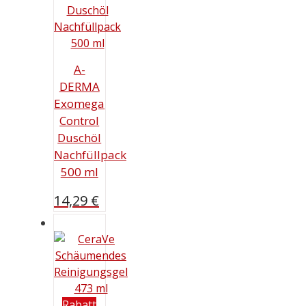
A-
DERMA
Exomega
Control
Duschöl
Nachfüllpack
500 ml
14,29
€
Rabatt