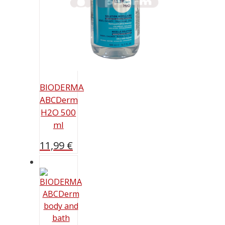
BIODERMA
ABCDerm
H2O 500
ml
11,99
€