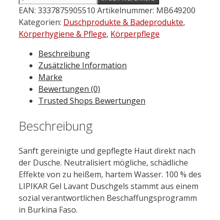
ROCHE
EAN:
3337875905510
Artikelnummer:
MB649200
Posay
Kategorien:
Duschprodukte & Badeprodukte
,
Lipikar
Körperhygiene & Pflege
,
Körperpflege
Gel
Beschreibung
Lavant
Zusätzliche Information
Duschgel
Marke
Nachfüllpack
Bewertungen (0)
400
Trusted Shops Bewertungen
ml
Menge
Beschreibung
Sanft gereinigte und gepflegte Haut direkt nach
der Dusche. Neutralisiert mögliche, schädliche
Effekte von zu heißem, hartem Wasser. 100 % des
LIPIKAR Gel Lavant Duschgels stammt aus einem
sozial verantwortlichen Beschaffungsprogramm
in Burkina Faso.