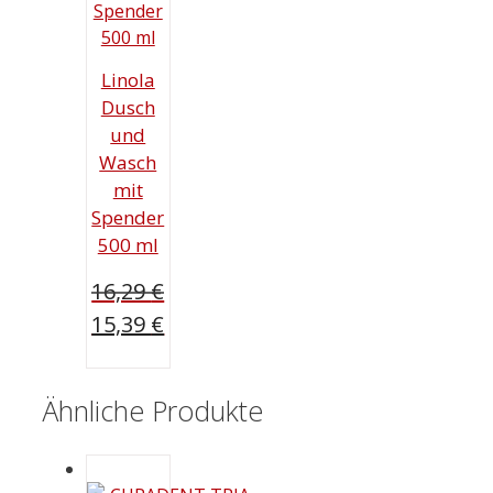
Linola
Dusch
und
Wasch
mit
Spender
500 ml
16,29
€
Ursprünglicher
15,39
€
Preis
Aktueller
war:
Preis
16,29 €
Ähnliche Produkte
ist:
15,39 €.