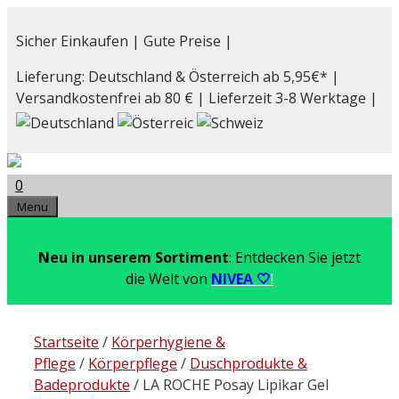
Zum
Inhalt
Sicher Einkaufen | Gute Preise |
springen
Lieferung: Deutschland & Österreich ab 5,95€* |
Versandkostenfrei ab 80 € | Lieferzeit 3-8 Werktage |
0
Menu
Neu in unserem Sortiment
: Entdecken Sie jetzt
die Welt von
NIVEA 🤍
!
Startseite
/
Körperhygiene &
Pflege
/
Körperpflege
/
Duschprodukte &
Badeprodukte
/ LA ROCHE Posay Lipikar Gel