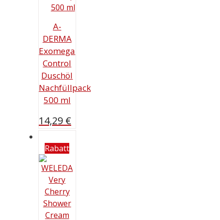
A-
DERMA
Exomega
Control
Duschöl
Nachfüllpack
500 ml
14,29
€
Rabatt