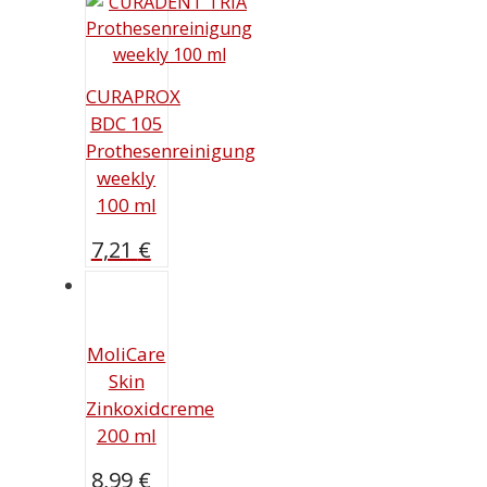
CURAPROX
BDC 105
Prothesenreinigung
weekly
100 ml
7,21
€
MoliCare
Skin
Zinkoxidcreme
200 ml
8,99
€